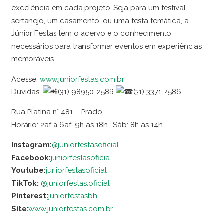
excelência em cada projeto. Seja para um festival
sertanejo, um casamento, ou uma festa temática, a
Júnior Festas tem o acervo e o conhecimento
necessários para transformar eventos em experiências
memoráveis.
Acesse:
www.juniorfestas.com.br
Dúvidas:
(31) 98950-2586
(31) 3371-2586
Rua Platina n° 481 – Prado
Horário: 2af a 6af: 9h às 18h | Sáb: 8h às 14h
Instagram:
@juniorfestasoficial
Facebook:
juniorfestasoficial
Youtube:
juniorfestasoficial
TikTok:
@juniorfestas.oficial
Pinterest:
juniorfestasbh
Site:
www.juniorfestas.com.br