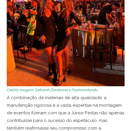
Crédito imagem: Déborah Zandonna e Fashionistando
A combinação de materiais de alta qualidade, a
manutenção rigorosa e a vasta expertise na montagem
de eventos fizeram com que a Júnior Festas não apenas
contribuísse para o sucesso do espetáculo, mas
também reafirmasse seu compromisso com a