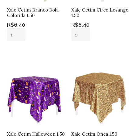
Xale Cetim Branco Bola
Xale Cetim Circo Losango
Colorida 1.50
1.50
R$
6,40
R$
6,40
Xale
Xale
Cetim
Cetim
Branco
Circo
Adicionar ao
Adicionar ao
Bola
Losango
carrinho
carrinho
Colorida
1.50
1.50
quantidade
quantidade
Xale Cetim Halloween 1.50
Xale Cetim Onça 1.50