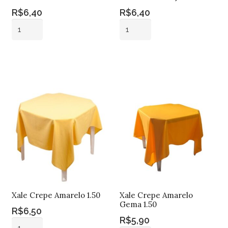
R$
6,40
R$
6,40
Xale
Xale
Cetim
Cetim
Halloween
Onça
Adicionar ao
Adicionar ao
1.50
1.50
carrinho
carrinho
quantidade
quantidade
Xale Crepe Amarelo 1.50
Xale Crepe Amarelo
Gema 1.50
R$
6,50
R$
5,90
Xale