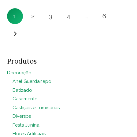
e
e
Paginação
Rosa
Rosa
1
2
3
4
…
6
de
Pink
1.50
1.50
quantidade
posts
quantidade
Produtos
Decoração
Anel Guardanapo
Batizado
Casamento
Castiçais e Luminárias
Diversos
Festa Junina
Flores Artificiais