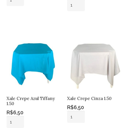
Xale
Crepe
Crepe
Amarelo
Adicionar ao
Amarelo
1.50
carrinho
Adicionar ao
Gema
carrinho
quantidade
1.50
quantidade
Xale Crepe Azul Tiffany
Xale Crepe Cinza 1.50
1.50
R$
6,50
R$
6,50
Xale
Xale
Crepe
Crepe