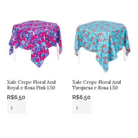
Azul
Azul
carrinho
carrinho
Marinho
Royal
e
e
Laranja
Laranja
1.50
1.50
quantidade
quantidade
Xale Crepe Floral Azul
Xale Crepe Floral Azul
Royal e Rosa Pink 1.50
Turquesa e Rosa 1.50
R$
6,50
R$
6,50
Xale
Xale
Crepe
Crepe
Floral
Floral
Adicionar ao
Adicionar ao
Azul
Azul
carrinho
carrinho
Royal
Turquesa