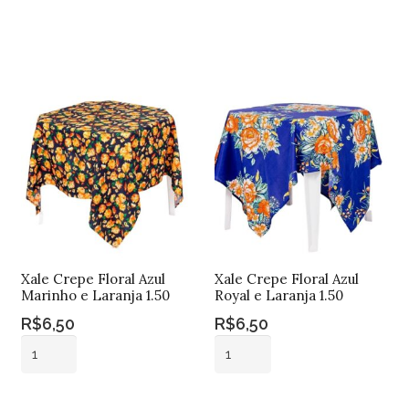
Cinza
Adicionar ao
Azul
1.50
Adicionar ao
carrinho
Tiffany
carrinho
quantidade
1.50
quantidade
Xale Crepe Floral Azul
Xale Crepe Floral Azul
Marinho e Laranja 1.50
Royal e Laranja 1.50
R$
6,50
R$
6,50
Xale
Xale
Crepe
Crepe
Floral
Floral
Adicionar ao
Adicionar ao