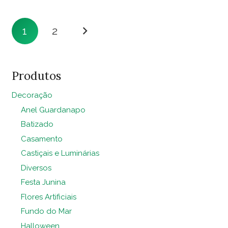
quantidade
quantidade
Paginação
1
2
de
posts
Produtos
Decoração
Anel Guardanapo
Batizado
Casamento
Castiçais e Luminárias
Diversos
Festa Junina
Flores Artificiais
Fundo do Mar
Halloween