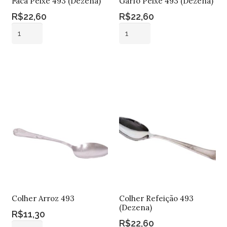
Faca Peixe 493 (Dezena)
Garfo Peixe 493 (Dezena)
R$
22,60
R$
22,60
Faca
Garfo
Peixe
Peixe
493
493
Adicionar ao
Adicionar ao
(Dezena)
(Dezena)
carrinho
carrinho
quantidade
quantidade
Colher Arroz 493
Colher Refeição 493
(Dezena)
R$
11,30
R$
22,60
Colher