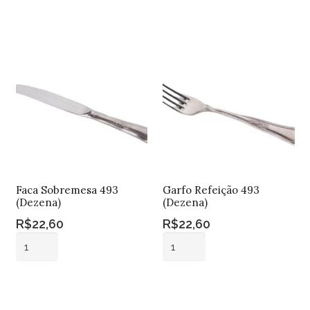
carrinho
Adicionar ao
(Dezena)
carrinho
quantidade
Faca Sobremesa 493
Garfo Refeição 493
(Dezena)
(Dezena)
R$
22,60
R$
22,60
Faca
Garfo
Sobremesa
Refeição
493
493
Adicionar ao
Adicionar ao
(Dezena)
(Dezena)
carrinho
carrinho