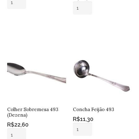
Colher
Arroz
Refeição
493
Adicionar ao
493
quantidade
carrinho
Adicionar ao
(Dezena)
carrinho
quantidade
Colher Sobremesa 493
Concha Feijão 493
(Dezena)
R$
11,30
R$
22,60
Concha
Colher
Feijão