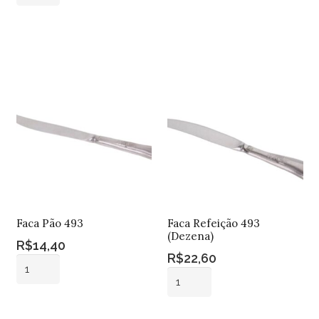
Sobremesa
493
Adicionar ao
493
quantidade
Adicionar ao
carrinho
(Dezena)
carrinho
quantidade
Faca Pão 493
Faca Refeição 493
(Dezena)
R$
14,40
R$
22,60
Faca
Faca
Pão
Refeição
493
Adicionar ao
493
quantidade