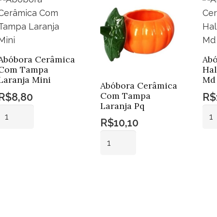
Abóbora Cerâmica
Abó
Com Tampa
Hal
Laranja Mini
Md
Abóbora Cerâmica
Com Tampa
R$
8,80
R$
Laranja Pq
Abóbora
Ab
R$
10,10
Cerâmica
Cer
Abóbora
Com
Hal
Adicionar
Cerâmica
Tampa
Lar
ao
Com
Laranja
Md
carrinho
Adicionar
Tampa
Mini
qua
ao
Laranja
quantidade
carrinho
Pq