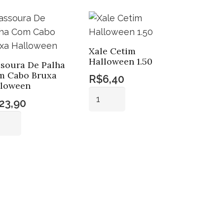
Xale Cetim
Halloween 1.50
soura De Palha
m Cabo Bruxa
R$
6,40
lloween
Xale
23,90
Cetim
soura
Halloween
Adicionar
1.50
ao
ha
quantidade
carrinho
Adicionar
m
ao
bo
carrinho
xa
loween
ntidade