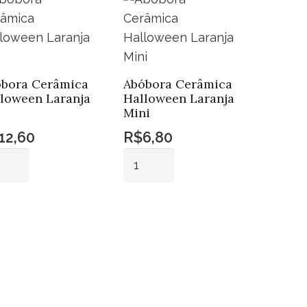
bora Cerâmica
Abóbora Cerâmica
loween Laranja
Halloween Laranja
Mini
12,60
R$
6,80
óbora
Abóbora
âmica
Cerâmica
loween
Halloween
Adicionar
Adicionar
anja
Laranja
ao
ao
Mini
carrinho
carrinho
ntidade
quantidade