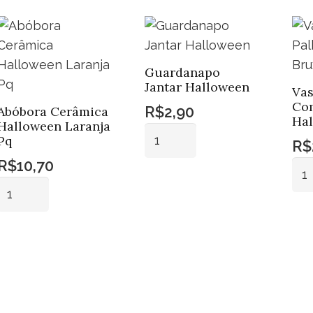
quantidade
Guardanapo
Jantar Halloween
Vas
Co
R$
2,90
Abóbora Cerâmica
Ha
Halloween Laranja
Guardanapo
Pq
R$
Jantar
R$
10,70
Vas
Halloween
Abóbora
De
Adicionar
quantidade
ao
Cerâmica
Pal
carrinho
Halloween
Co
Adicionar
Laranja
Ca
ao
Pq
Bru
carrinho
quantidade
Hal
qua