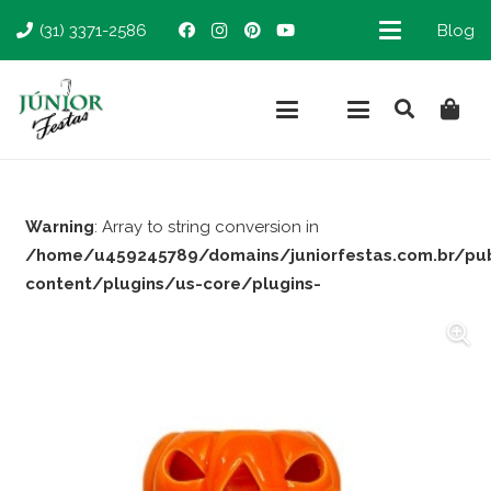
(31) 3371-2586
Blog
Warning
: Array to string conversion in
/home/u459245789/domains/juniorfestas.com.br/pu
content/plugins/us-core/plugins-
support/woocommerce.php
on line
66