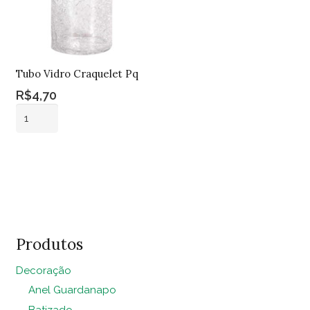
Tubo Vidro Craquelet Pq
R$
4,70
Tubo
Vidro
Craquelet
Adicionar ao
Pq
carrinho
quantidade
Produtos
Decoração
Anel Guardanapo
Batizado