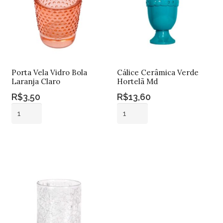
Porta Vela Vidro Bola
Cálice Cerâmica Verde
Laranja Claro
Hortelã Md
R$
3,50
R$
13,60
Porta
Cálice
Vela
Cerâmica
Vidro
Verde
Adicionar ao
Adicionar ao
Bola
Hortelã
carrinho
carrinho
Laranja
Md
Claro
quantidade
quantidade