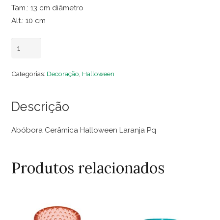
Tam.: 13 cm diâmetro
Alt.: 10 cm
Abóbora
Adicionar ao carrinho
Cerâmica
Halloween
Categorias:
Decoração
,
Halloween
Laranja
Pq
Descrição
quantidade
Abóbora Cerâmica Halloween Laranja Pq
Produtos relacionados