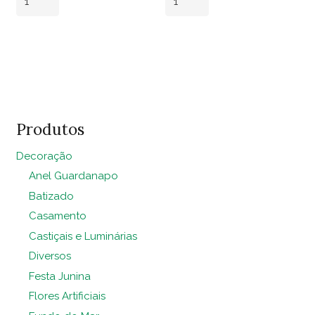
Egípcio
Sisal
Stella
Panamá
Adicionar ao
Adicionar ao
3.00x2.00
Oliva
carrinho
carrinho
quantidade
2.50x2.00
quantidade
Produtos
Decoração
Anel Guardanapo
Batizado
Casamento
Castiçais e Luminárias
Diversos
Festa Junina
Flores Artificiais