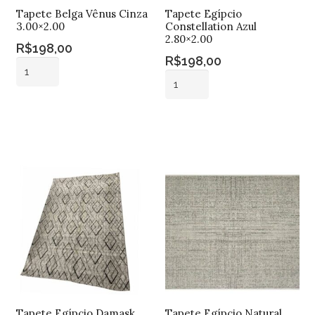
Tapete Belga Vênus Cinza
Tapete Egípcio
3.00×2.00
Constellation Azul
2.80×2.00
R$
198,00
R$
198,00
Tapete
Tapete
Belga
Egípcio
Vênus
Adicionar ao
Constellation
Cinza
carrinho
Adicionar ao
Azul
carrinho
3.00x2.00
2.80x2.00
quantidade
quantidade
Tapete Egípcio Damask
Tapete Egípcio Natural