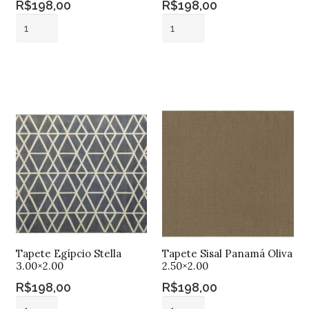
R$
198,00
R$
198,00
Tapete
Tapete
Egípcio
Egípcio
Rincon
Rincon
Adicionar ao
Adicionar ao
Bege
Cinza
carrinho
carrinho
3.00x2.00
Claro
quantidade
3.00x2.00
quantidade
Tapete Egípcio Stella
Tapete Sisal Panamá Oliva
3.00×2.00
2.50×2.00
R$
198,00
R$
198,00
Tapete
Tapete