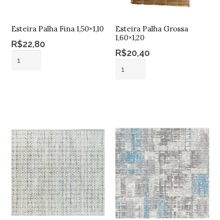
Esteira Palha Fina 1,50×1,10
Esteira Palha Grossa
1,60×1,20
R$
22,80
R$
20,40
Esteira
Esteira
Palha
Palha
Fina
Adicionar ao
Grossa
1,50x1,10
carrinho
Adicionar ao
1,60x1,20
carrinho
quantidade
quantidade