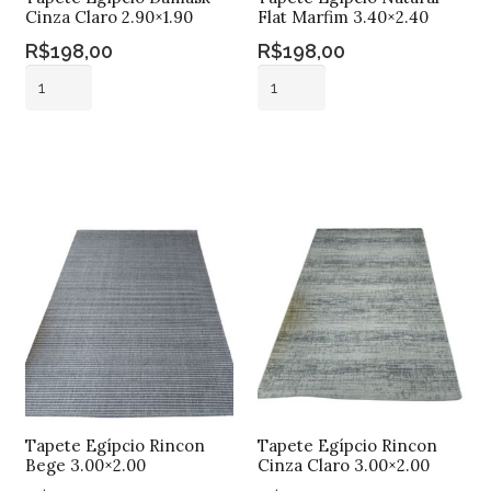
Cinza Claro 2.90×1.90
Flat Marfim 3.40×2.40
R$
198,00
R$
198,00
Tapete
Tapete
Egípcio
Egípcio
Damask
Natural
Adicionar ao
Adicionar ao
Cinza
Flat
carrinho
carrinho
Claro
Marfim
2.90x1.90
3.40x2.40
quantidade
quantidade
Tapete Egípcio Rincon
Tapete Egípcio Rincon
Bege 3.00×2.00
Cinza Claro 3.00×2.00