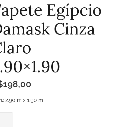
apete Egípcio
Damask Cinza
laro
.90×1.90
$
198,00
.: 2.90 m x 1.90 m
pete
Adicionar ao carrinho
pcio