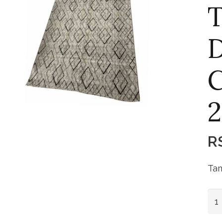
T
C
2
R
Tam
Ta
Egí