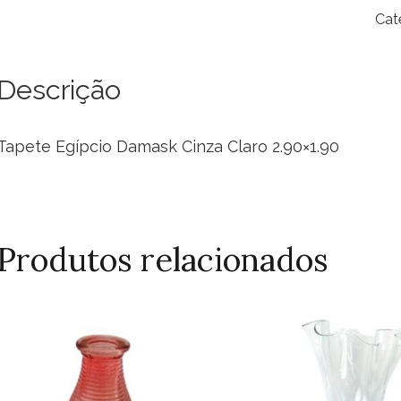
Da
Cat
Cin
Cla
2.9
Descrição
qua
Tapete Egípcio Damask Cinza Claro 2.90×1.90
Produtos relacionados