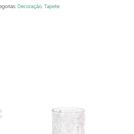
mask
egorias:
Decoração
,
Tapete
za
ro
0x1.90
ntidade