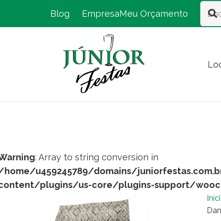
Blog
Empresa
Meu Orçamento
Lo
Warning
: Array to string conversion in
/home/u459245789/domains/juniorfestas.com.b
content/plugins/us-core/plugins-support/woo
Iníc
Dam