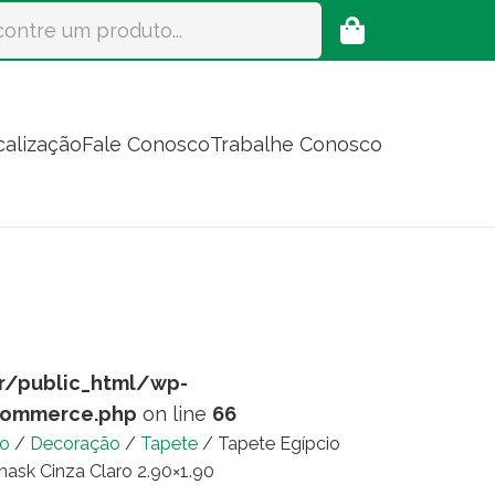
calização
Fale Conosco
Trabalhe Conosco
r/public_html/wp-
commerce.php
on line
66
io
/
Decoração
/
Tapete
/ Tapete Egípcio
ask Cinza Claro 2.90×1.90