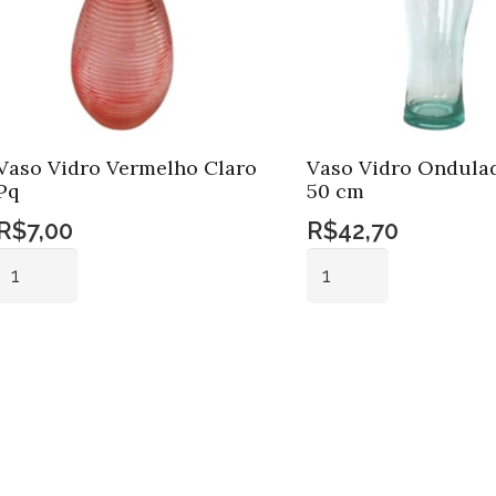
Vaso Vidro Vermelho Claro
Vaso Vidro Ondula
Pq
50 cm
R$
7,00
R$
42,70
Vaso
Vaso
Vidro
Vidro
Vermelho
Ondulado
Adicionar ao
Adicionar ao
Claro
Gr
carrinho
carrinho
Pq
50
quantidade
cm
quantidade