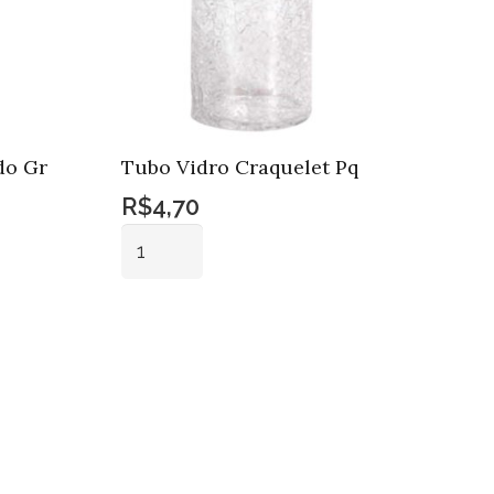
do Gr
Tubo Vidro Craquelet Pq
R$
4,70
Tubo
Vidro
Craquelet
Adicionar ao
Pq
carrinho
quantidade