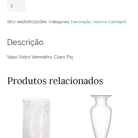
Vaso
Adicionar ao carrinho
Vidro
Vermelho
SKU:
ee5616030dbe
Categorias:
Decoração
,
Vasos e Cachepot
Claro
Pq
Descrição
quantidade
Vaso Vidro Vermelho Claro Pq
Produtos relacionados