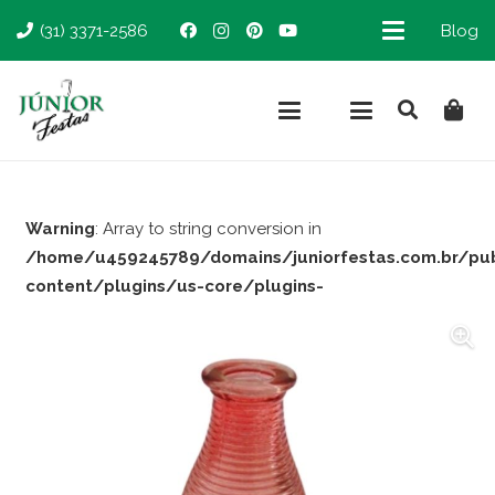
(31) 3371-2586
Blog
Warning
: Array to string conversion in
/home/u459245789/domains/juniorfestas.com.br/pu
content/plugins/us-core/plugins-
support/woocommerce.php
on line
66