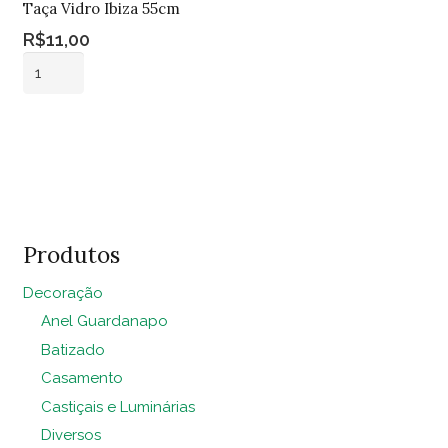
Taça Vidro Ibiza 55cm
R$
11,00
Taça
Vidro
Ibiza
Adicionar ao
55cm
carrinho
quantidade
Produtos
Decoração
Anel Guardanapo
Batizado
Casamento
Castiçais e Luminárias
Diversos