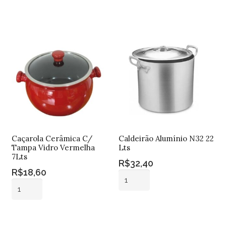
Adicionar ao
Adicionar ao
Cabo
Tampa
carrinho
carrinho
5
Vidro
Lts
Marrom
quantidade
7Lts
quantidade
Caçarola Cerâmica C/
Caldeirão Alumínio N32 22
Tampa Vidro Vermelha
Lts
7Lts
R$
32,40
R$
18,60
Caldeirão
Caçarola
Alumínio
Cerâmica
N32
Adicionar ao
C/
22
Adicionar ao
carrinho
Tampa
carrinho