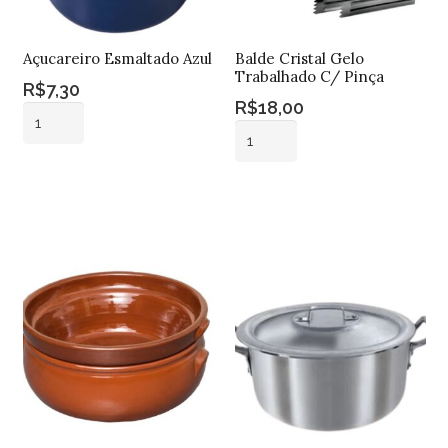
Açucareiro Esmaltado Azul
Balde Cristal Gelo
Trabalhado C/ Pinça
R$
7,30
R$
18,00
Açucareiro
Balde
Esmaltado
Cristal
Azul
Adicionar ao
Gelo
quantidade
carrinho
Adicionar ao
Trabalhado
carrinho
C/
Pinça
quantidade