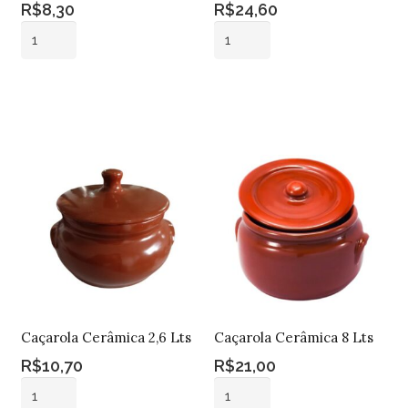
R$
8,30
R$
24,60
Caçarola
Caçarola
Cerâmica
Cerâmica
1
11
Adicionar ao
Adicionar ao
Lts
Lts
carrinho
carrinho
quantidade
quantidade
Caçarola Cerâmica 2,6 Lts
Caçarola Cerâmica 8 Lts
R$
10,70
R$
21,00
Caçarola
Caçarola