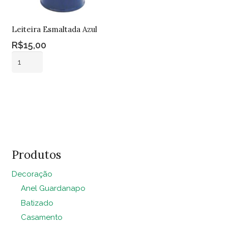
Leiteira Esmaltada Azul
R$
15,00
Leiteira
Esmaltada
Azul
Adicionar ao
quantidade
carrinho
Produtos
Decoração
Anel Guardanapo
Batizado
Casamento