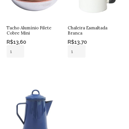
Tacho Alumínio Filete
Chaleira Esmaltada
Cobre Mini
Branca
R$
13,60
R$
13,70
Tacho
Chaleira
Alumínio
Esmaltada
Filete
Branca
Adicionar ao
Adicionar ao
Cobre
quantidade
carrinho
carrinho
Mini
quantidade