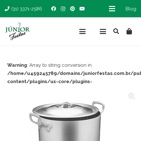
(31) 3371-2586
Blog
Warning
: Array to string conversion in
/home/u459245789/domains/juniorfestas.com.br/pu
content/plugins/us-core/plugins-
support/woocommerce.php
on line
66