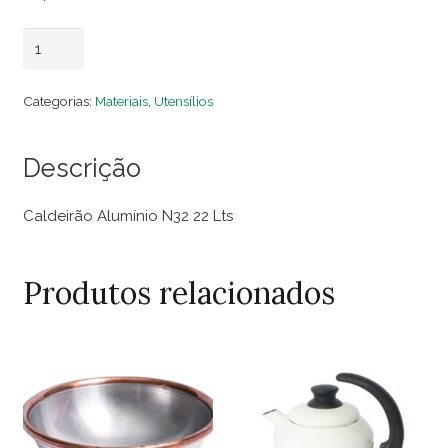
Caldeirão
Adicionar ao carrinho
Alumínio
N32
Categorias:
Materiais
,
Utensílios
22
Lts
Descrição
quantidade
Caldeirão Alumínio N32 22 Lts
Produtos relacionados