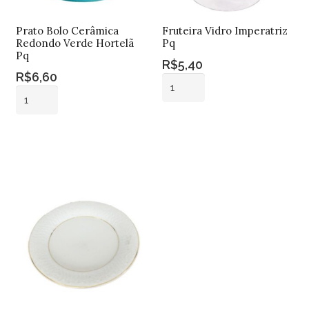
Prato Bolo Cerâmica
Fruteira Vidro Imperatriz
Redondo Verde Hortelã
Pq
Pq
R$
5,40
R$
6,60
Fruteira
Prato
Vidro
Bolo
Imperatriz
Adicionar ao
Cerâmica
Pq
Adicionar ao
carrinho
Redondo
carrinho
quantidade
Verde
Hortelã
Pq
quantidade