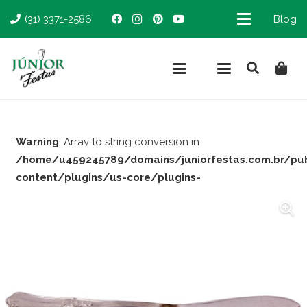
(31) 3371-2586
Blog
Warning
: Array to string conversion in
/home/u459245789/domains/juniorfestas.com.br/pu
content/plugins/us-core/plugins-
support/woocommerce.php
on line
66