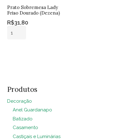
Prato Sobremesa Lady
Friso Dourado (Dezena)
R$
31,80
Prato
Sobremesa
Lady
Adicionar ao
Friso
carrinho
Dourado
(Dezena)
quantidade
Produtos
Decoração
Anel Guardanapo
Batizado
Casamento
Castiçais e Luminárias