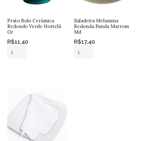
Prato Bolo Cerâmica
Saladeira Melamina
Redondo Verde Hortelã
Redonda Funda Marrom
Gr
Md
R$
11,40
R$
17,40
Prato
Saladeira
Bolo
Melamina
Cerâmica
Redonda
Adicionar ao
Adicionar ao
Redondo
Funda
carrinho
carrinho
Verde
Marrom
Hortelã
Md
Gr
quantidade
quantidade