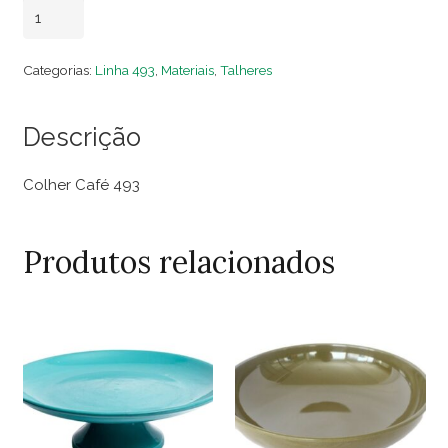
Colher
Adicionar ao carrinho
Café
493
Categorias:
Linha 493
,
Materiais
,
Talheres
(Dezena)
quantidade
Descrição
Colher Café 493
Produtos relacionados