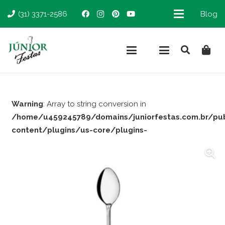
(31) 3371-2586
Blog
Warning
: Array to string conversion in
/home/u459245789/domains/juniorfestas.com.br/pu
content/plugins/us-core/plugins-
support/woocommerce.php
on line
66