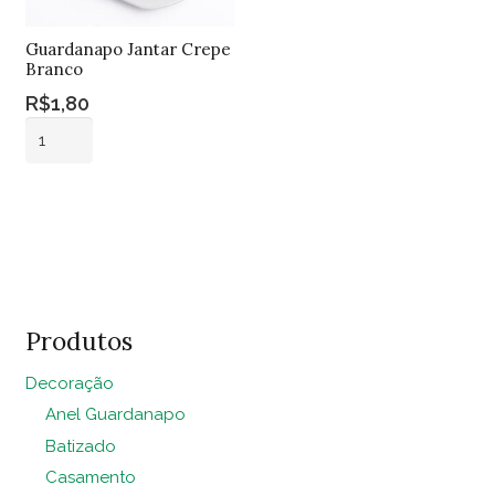
Guardanapo Jantar Crepe
Branco
R$
1,80
Guardanapo
Jantar
Crepe
Adicionar ao
Branco
carrinho
quantidade
Produtos
Decoração
Anel Guardanapo
Batizado
Casamento