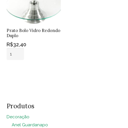
Prato Bolo Vidro Redondo
Duplo
R$
32,40
Prato
Bolo
Vidro
Adicionar ao
Redondo
carrinho
Duplo
quantidade
Produtos
Decoração
Anel Guardanapo