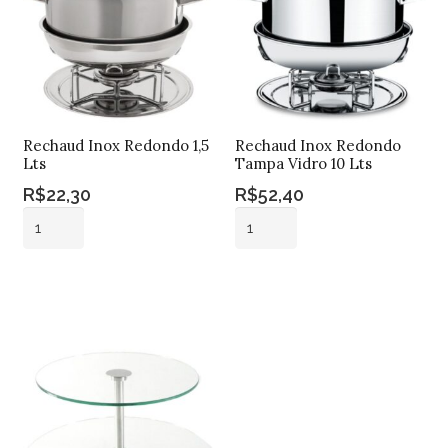
Rechaud Inox Redondo 1,5
Rechaud Inox Redondo
Lts
Tampa Vidro 10 Lts
R$
22,30
R$
52,40
Rechaud
Rechaud
Inox
Inox
Redondo
Redondo
Adicionar ao
Adicionar ao
1,5
Tampa
carrinho
carrinho
Lts
Vidro
quantidade
10
Lts
quantidade