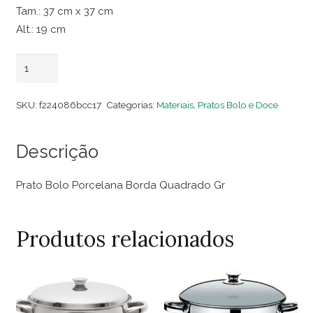
Tam.: 37 cm x 37 cm
Alt.: 19 cm
Prato
Adicionar ao carrinho
Bolo
Porcelana
SKU:
f224086bcc17
Categorias:
Materiais
,
Pratos Bolo e Doce
Borda
Quadrado
Descrição
Gr
quantidade
Prato Bolo Porcelana Borda Quadrado Gr
Produtos relacionados