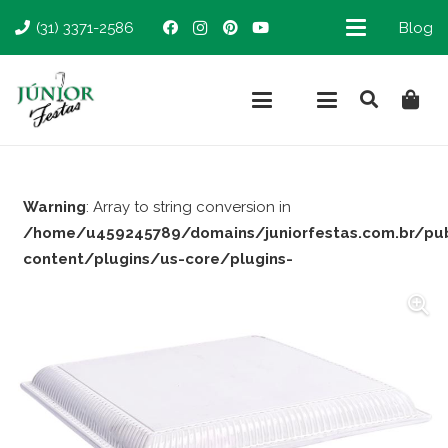
(31) 3371-2586
Blog
Warning
: Array to string conversion in
/home/u459245789/domains/juniorfestas.com.br/pu
content/plugins/us-core/plugins-
support/woocommerce.php
on line
66