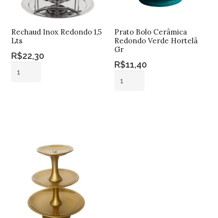
Rechaud Inox Redondo 1,5
Prato Bolo Cerâmica
Lts
Redondo Verde Hortelã
Gr
R$
22,30
R$
11,40
Rechaud
Prato
Inox
Bolo
Redondo
Adicionar ao
Cerâmica
1,5
carrinho
Adicionar ao
Redondo
carrinho
Lts
Verde
quantidade
Hortelã
Gr
quantidade