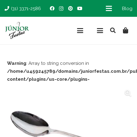
(31) 3371-2586
Blog
Warning
: Array to string conversion in
/home/u459245789/domains/juniorfestas.com.br/pu
content/plugins/us-core/plugins-
support/woocommerce.php
on line
66