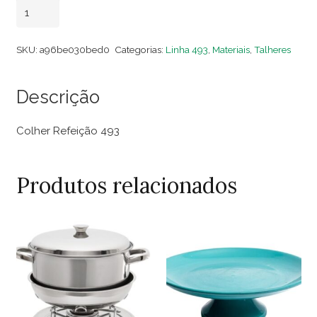
Colher
Adicionar ao carrinho
Refeição
493
SKU:
a96be030bed0
Categorias:
Linha 493
,
Materiais
,
Talheres
(Dezena)
quantidade
Descrição
Colher Refeição 493
Produtos relacionados