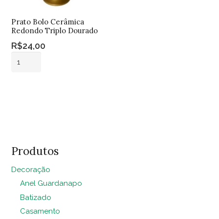
Prato Bolo Cerâmica
Redondo Triplo Dourado
R$
24,00
Prato
Bolo
Cerâmica
Adicionar ao
Redondo
carrinho
Triplo
Dourado
quantidade
Produtos
Decoração
Anel Guardanapo
Batizado
Casamento