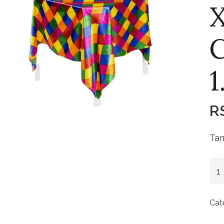
X
C
1
R
Tam
Xal
Cet
Cir
Cat
Lo
1.5