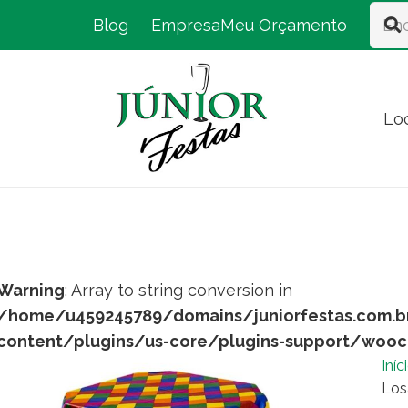
Blog
Empresa
Meu Orçamento
Lo
Warning
: Array to string conversion in
/home/u459245789/domains/juniorfestas.com.b
content/plugins/us-core/plugins-support/woo
Iníc
Los