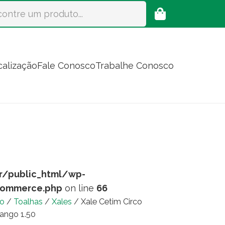
calização
Fale Conosco
Trabalhe Conosco
r/public_html/wp-
commerce.php
on line
66
io
/
Toalhas
/
Xales
/ Xale Cetim Circo
ango 1.50