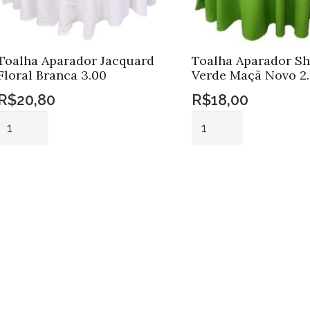
Toalha Aparador Jacquard
Toalha Aparador S
Floral Branca 3.00
Verde Maçã Novo 2
R$
20,80
R$
18,00
Toalha
Toalha
Aparador
Aparador
Jacquard
Shantung
Adicionar ao
Adicionar ao
Floral
Verde
carrinho
carrinho
Branca
Maçã
3.00
Novo
quantidade
2.80
quantidade