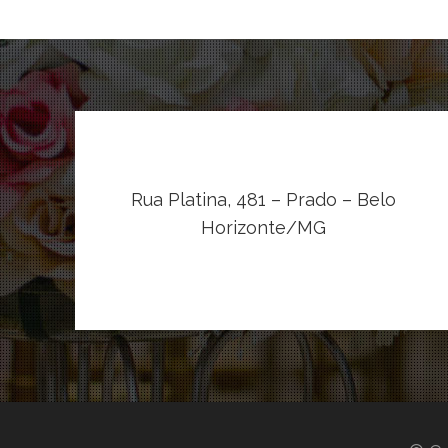
Rua Platina, 481 – Prado – Belo
Horizonte/MG
VER NO MAPA