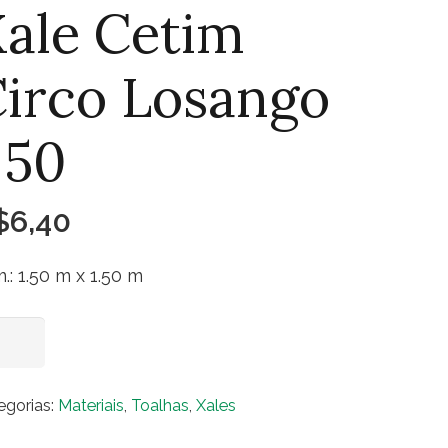
ale Cetim
irco Losango
.50
$
6,40
.: 1.50 m x 1.50 m
e
Adicionar ao carrinho
im
co
egorias:
Materiais
,
Toalhas
,
Xales
sango
0