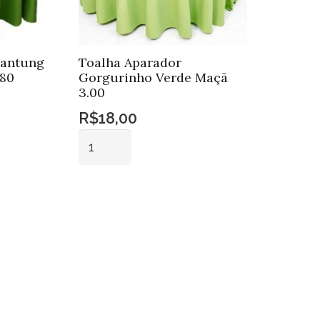
hantung
Toalha Aparador
.80
Gorgurinho Verde Maçã
3.00
R$
18,00
Toalha
Aparador
Gorgurinho
Adicionar ao
Verde
carrinho
Maçã
3.00
quantidade