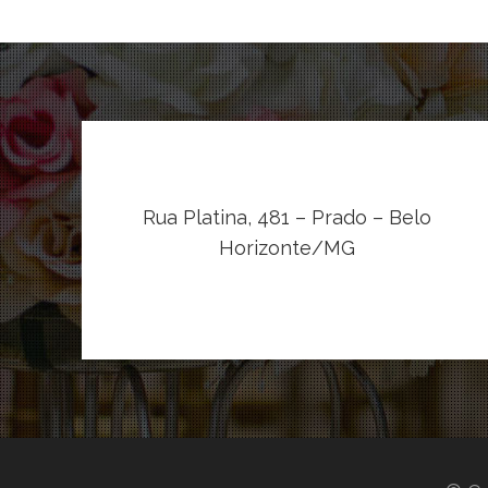
Rua Platina, 481 – Prado – Belo
Horizonte/MG
VER NO MAPA