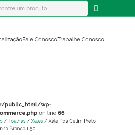
calização
Fale Conosco
Trabalhe Conosco
r/public_html/wp-
commerce.php
on line
66
io
/
Toalhas
/
Xales
/ Xale Poá Cetim Preto
inha Branca 1.50