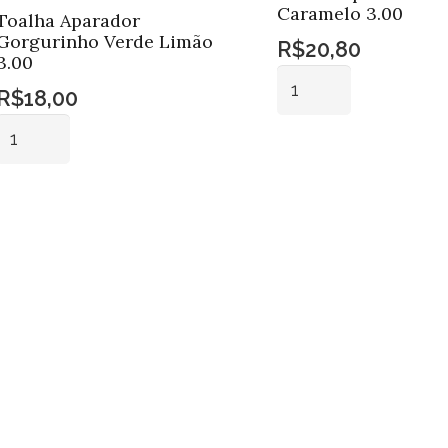
Caramelo 3.00
Toalha Aparador
Gorgurinho Verde Limão
R$
20,80
3.00
Toalha
R$
18,00
Aparador
Toalha
Linhão
Aparador
Adicionar ao
Caramelo
carrinho
Gorgurinho
3.00
Adicionar ao
Verde
quantidade
carrinho
Limão
3.00
quantidade