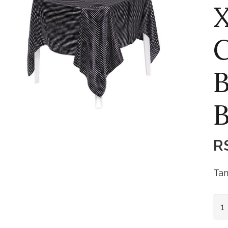
X
C
B
B
R
Tam
Xal
Po