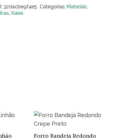
im
U:
32dacbe9f4e5
Categorias:
Materiais
,
to
lhas
,
Xales
inha
nca
0
ntidade
nhão
Forro Bandeja Redondo