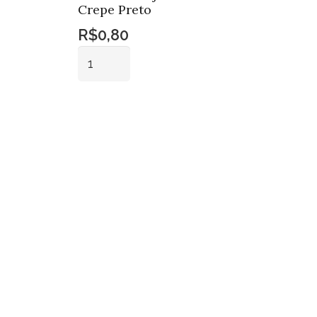
Crepe Preto
R$
0,80
Forro
Bandeja
Redondo
Adicionar ao
Crepe
carrinho
Preto
quantidade