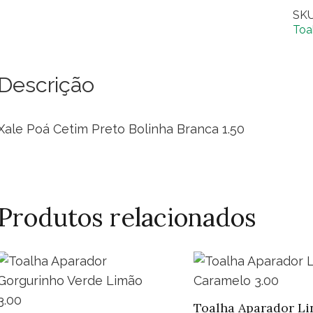
Cet
SK
Pre
Toa
Bol
Bra
Descrição
1.5
qua
Xale Poá Cetim Preto Bolinha Branca 1.50
Produtos relacionados
Toalha Aparador Li