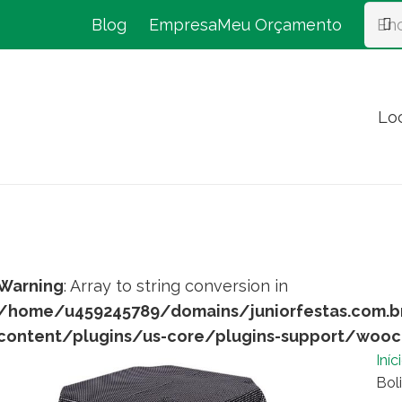
Blog
Empresa
Meu Orçamento
Lo
Warning
: Array to string conversion in
/home/u459245789/domains/juniorfestas.com.b
content/plugins/us-core/plugins-support/woo
Iníc
Bol