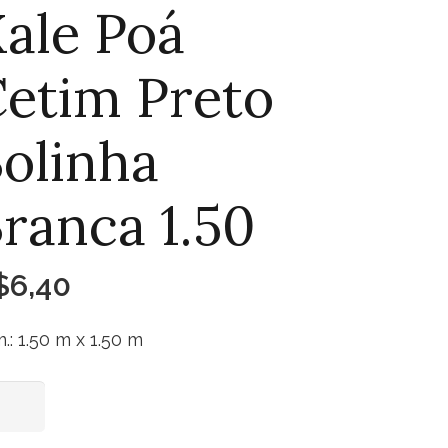
ale Poá
etim Preto
olinha
ranca 1.50
$
6,40
.: 1.50 m x 1.50 m
e
Adicionar ao carrinho
á