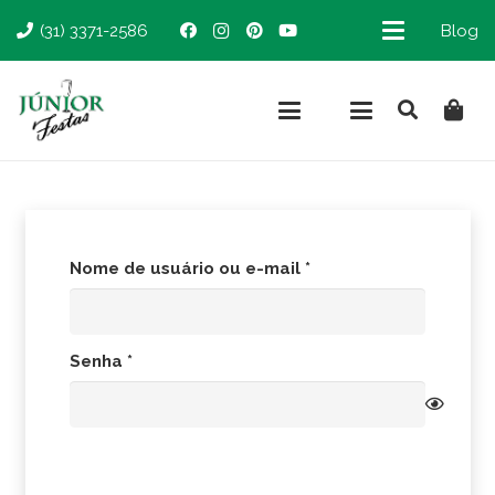
(31) 3371-2586
Blog
Obrigatório
Nome de usuário ou e-mail
*
Obrigatório
Senha
*
Acessar