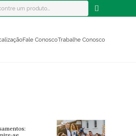
calização
Fale Conosco
Trabalhe Conosco
samentos:
spire-se