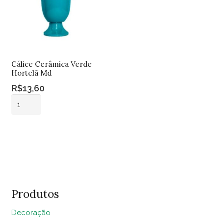
Cálice Cerâmica Verde
Hortelã Md
R$
13,60
Cálice
Cerâmica
Verde
Adicionar ao
Hortelã
carrinho
Md
quantidade
Produtos
Decoração