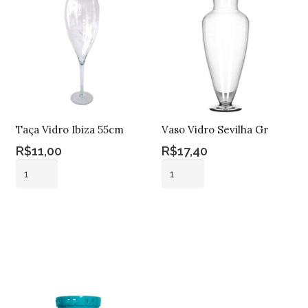
Taça Vidro Ibiza 55cm
Vaso Vidro Sevilha Gr
R$
11,00
R$
17,40
Taça
Vaso
Vidro
Vidro
Ibiza
Sevilha
Adicionar ao
Adicionar ao
55cm
Gr
carrinho
carrinho
quantidade
quantidade