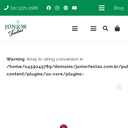
(31) 3371-2586
Blog
Warning
: Array to string conversion in
/home/u459245789/domains/juniorfestas.com.br/pu
content/plugins/us-core/plugins-
support/woocommerce.php
on line
66