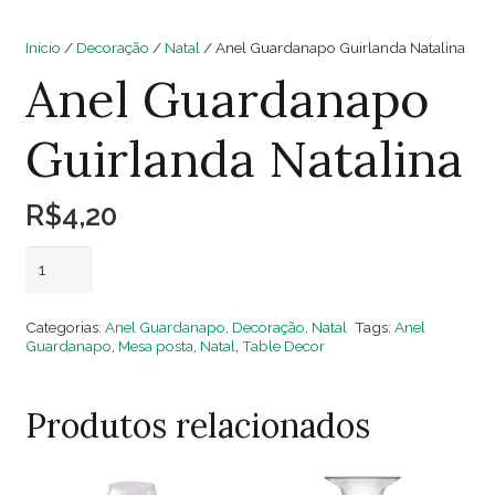
Início
/
Decoração
/
Natal
/ Anel Guardanapo Guirlanda Natalina
Anel Guardanapo
Guirlanda Natalina
R$
4,20
Anel
Adicionar ao carrinho
Guardanapo
Guirlanda
Categorias:
Anel Guardanapo
,
Decoração
,
Natal
Tags:
Anel
Natalina
Guardanapo
,
Mesa posta
,
Natal
,
Table Decor
quantidade
Produtos relacionados