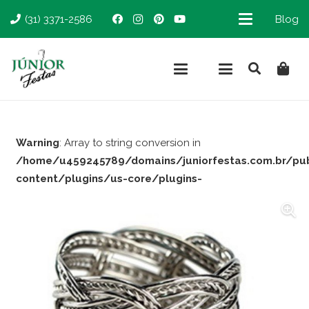
(31) 3371-2586
Blog
Warning
: Array to string conversion in
/home/u459245789/domains/juniorfestas.com.br/pu
content/plugins/us-core/plugins-
support/woocommerce.php
on line
66