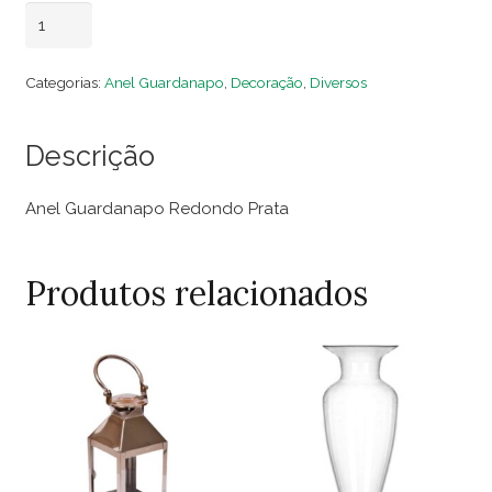
Anel
Adicionar ao carrinho
Guardanapo
Redondo
Categorias:
Anel Guardanapo
,
Decoração
,
Diversos
Prata
quantidade
Descrição
Anel Guardanapo Redondo Prata
Produtos relacionados