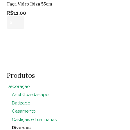
Taça Vidro Ibiza 55cm
R$
11,00
Taça
Vidro
Ibiza
Adicionar ao
55cm
carrinho
quantidade
Produtos
Decoração
Anel Guardanapo
Batizado
Casamento
Castiçais e Luminárias
Diversos