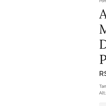
Por
A
D
P
R
Tam
Alt
Arm