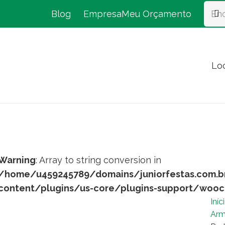
Blog
Empresa
Meu Orçamento
Lo
Warning
: Array to string conversion in
/home/u459245789/domains/juniorfestas.com.b
content/plugins/us-core/plugins-support/woo
Iníc
Arm