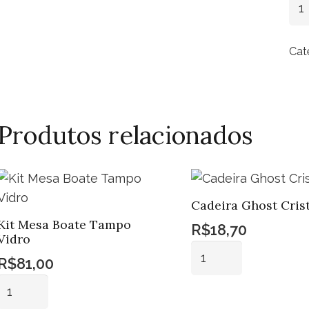
Buf
Mad
Cat
De
3
Por
qua
Produtos relacionados
Cadeira Ghost Crist
Kit Mesa Boate Tampo
R$
18,70
Vidro
Cadeira
R$
81,00
Ghost
Kit
Cristal
Mesa
Adicionar ao
quantidade