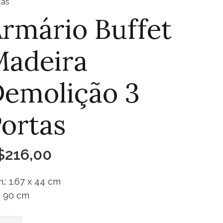
tas
rmário Buffet
Madeira
emolição 3
ortas
$
216,00
.: 1.67 x 44 cm
.: 90 cm
ário