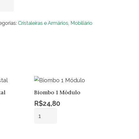
Adicionar ao carrinho
fet
eira
egorias:
Cristaleiras e Armários
,
Mobiliário
molição
tas
ntidade
al
Biombo 1 Módulo
R$
24,80
Biombo
1
Módulo
Adicionar ao
quantidade