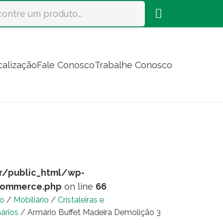
calização
Fale Conosco
Trabalhe Conosco
r/public_html/wp-
commerce.php
on line
66
io
/
Mobiliário
/
Cristaleiras e
ários
/ Armário Buffet Madeira Demolição 3