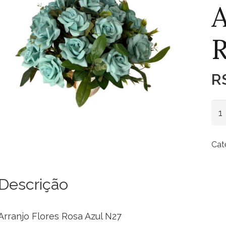
A
R
R
Arr
Flo
Ro
Cat
Azu
qua
Descrição
Arranjo Flores Rosa Azul N27