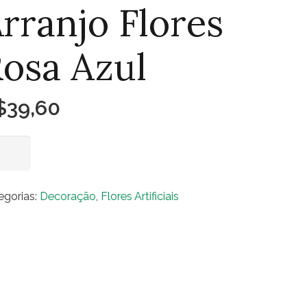
rranjo Flores
osa Azul
$
39,60
anjo
Adicionar ao carrinho
res
sa
egorias:
Decoração
,
Flores Artificiais
l
ntidade