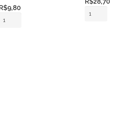
R$
28,70
R$
9,80
Vaso
Cálice
Cristal
Cerâmica
C/
Verde
Adicionar ao
Pé
Adicionar ao
carrinho
Hortelã
Gr
carrinho
Pq
quantidade
quantidade