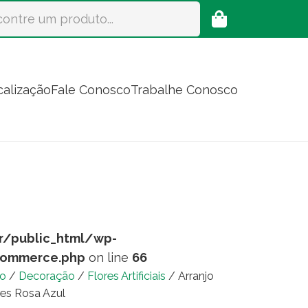
calização
Fale Conosco
Trabalhe Conosco
r/public_html/wp-
commerce.php
on line
66
io
/
Decoração
/
Flores Artificiais
/ Arranjo
res Rosa Azul