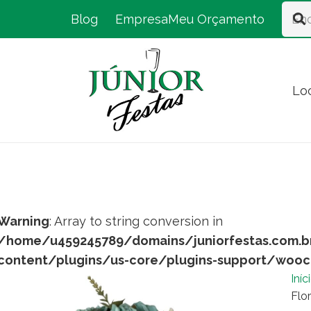
Blog
Empresa
Meu Orçamento
Lo
Warning
: Array to string conversion in
/home/u459245789/domains/juniorfestas.com.b
content/plugins/us-core/plugins-support/woo
Iníc
Flo