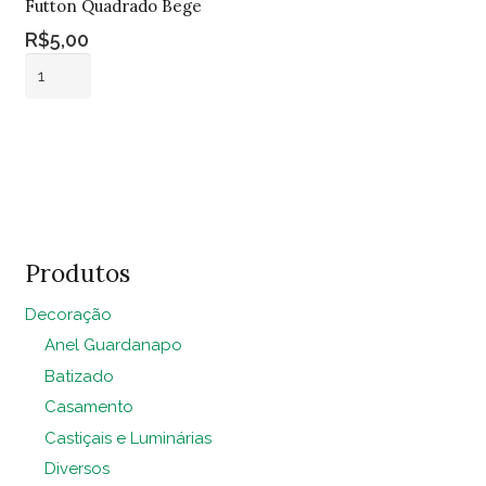
Futton Quadrado Bege
R$
5,00
Futton
Quadrado
Bege
Adicionar ao
quantidade
carrinho
Produtos
Decoração
Anel Guardanapo
Batizado
Casamento
Castiçais e Luminárias
Diversos