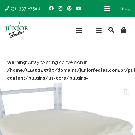
(31) 3371-2586
Blog
Warning
: Array to string conversion in
/home/u459245789/domains/juniorfestas.com.br/pu
content/plugins/us-core/plugins-
support/woocommerce.php
on line
66