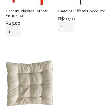
Cadeira Plástica Infantil
Cadeira Tiffany Chocolate
Vermelha
R$
10,10
R$
3,00
Cadeira
Cadeira
Tiffany
Plástica
Chocolate
Adicionar ao
Infantil
quantidade
Adicionar ao
carrinho
Vermelha
carrinho
quantidade