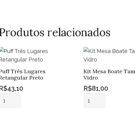
Produtos relacionados
Puff Três Lugares
Kit Mesa Boate Ta
Retangular Preto
Vidro
R$
43,10
R$
81,00
Puff
Kit
Três
Mesa
Lugares
Boate
Adicionar ao
Adicionar ao
Retangular
Tampo
carrinho
carrinho
Preto
Vidro