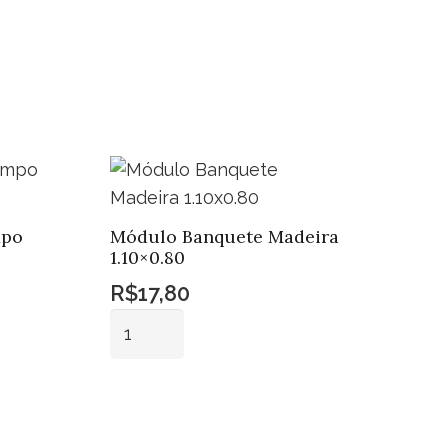
mpo
Módulo Banquete Madeira
1.10×0.80
R$
17,80
Módulo
Banquete
Madeira
Adicionar ao
1.10x0.80
carrinho
quantidade