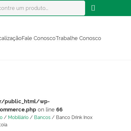
calização
Fale Conosco
Trabalhe Conosco
r/public_html/wp-
commerce.php
on line
66
io
/
Mobiliário
/
Bancos
/ Banco Drink Inox
toia