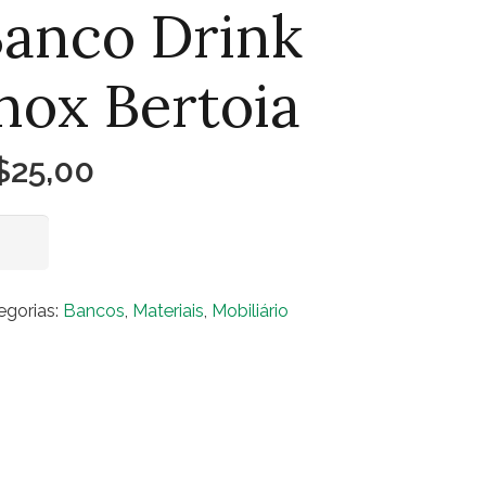
anco Drink
nox Bertoia
$
25,00
nco
Adicionar ao carrinho
nk
x
egorias:
Bancos
,
Materiais
,
Mobiliário
toia
ntidade