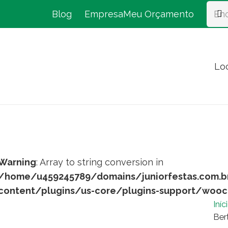
Blog
Empresa
Meu Orçamento
Lo
Warning
: Array to string conversion in
/home/u459245789/domains/juniorfestas.com.b
content/plugins/us-core/plugins-support/woo
Iníc
Ber