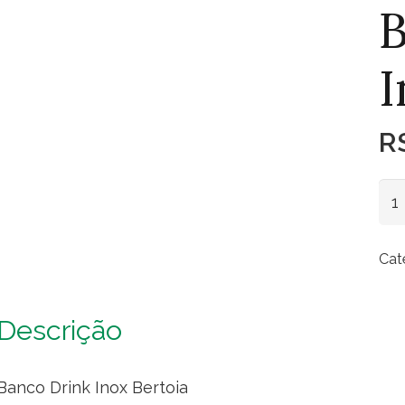
B
I
R
Ba
Dri
Ino
Cat
Ber
qua
Descrição
Banco Drink Inox Bertoia