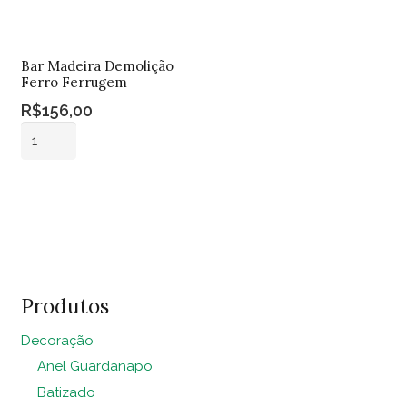
Bar Madeira Demolição
Ferro Ferrugem
R$
156,00
Bar
Madeira
Demolição
Adicionar ao
Ferro
carrinho
Ferrugem
quantidade
Produtos
Decoração
Anel Guardanapo
Batizado