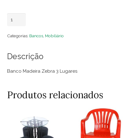
Banco
Adicionar ao carrinho
Madeira
Zebra
Categorias:
Bancos
,
Mobiliário
3
Lugares
Descrição
quantidade
Banco Madeira Zebra 3 Lugares
Produtos relacionados