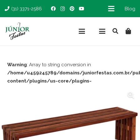
(31) 3371-2586
Blog
Warning
: Array to string conversion in
/home/u459245789/domains/juniorfestas.com.br/pu
content/plugins/us-core/plugins-
support/woocommerce.php
on line
66