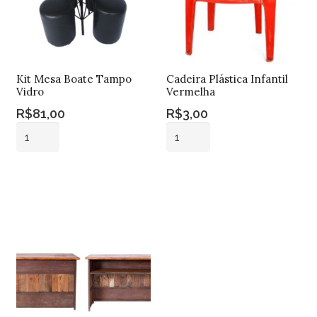
Kit Mesa Boate Tampo
Cadeira Plástica Infantil
Vidro
Vermelha
R$
81,00
R$
3,00
Kit
Cadeira
Mesa
Plástica
Boate
Infantil
Adicionar ao
Adicionar ao
Tampo
Vermelha
carrinho
carrinho
Vidro
quantidade
quantidade