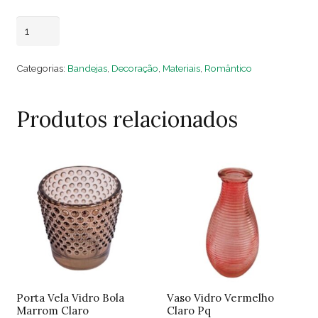
Bandeja
Adicionar ao carrinho
Cerâmica
Coração
Categorias:
Bandejas
,
Decoração
,
Materiais
,
Romântico
Branco
Pq
Produtos relacionados
quantidade
Porta Vela Vidro Bola
Vaso Vidro Vermelho
Marrom Claro
Claro Pq