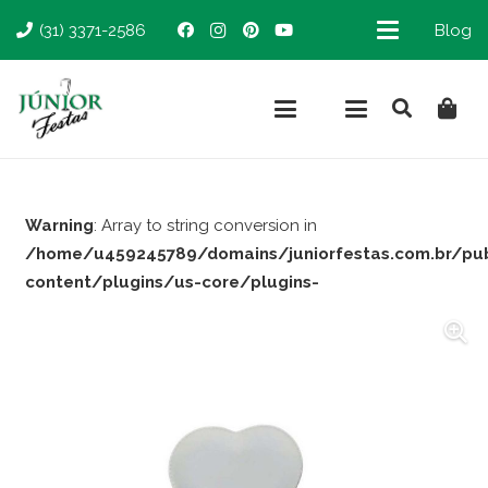
(31) 3371-2586
Blog
Warning
: Array to string conversion in
/home/u459245789/domains/juniorfestas.com.br/pu
content/plugins/us-core/plugins-
support/woocommerce.php
on line
66