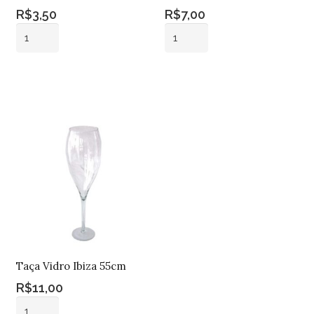
R$
3,50
R$
7,00
Porta
Vaso
Vela
Vidro
Vidro
Vermelho
Adicionar ao
Adicionar ao
Bola
Claro
carrinho
carrinho
Marrom
Pq
Claro
quantidade
quantidade
Taça Vidro Ibiza 55cm
R$
11,00
Taça