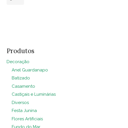
Vidro
Ibiza
Adicionar ao
55cm
carrinho
quantidade
Produtos
Decoração
Anel Guardanapo
Batizado
Casamento
Castiçais e Luminárias
Diversos
Festa Junina
Flores Artificiais
Fundo do Mar