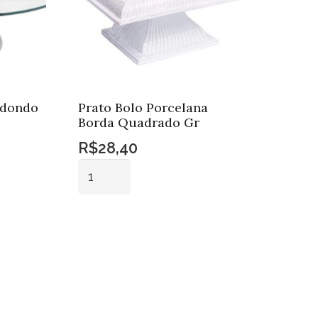
edondo
Prato Bolo Porcelana
Borda Quadrado Gr
R$
28,40
Prato
Bolo
Porcelana
Adicionar ao
Borda
carrinho
Quadrado
Gr
quantidade