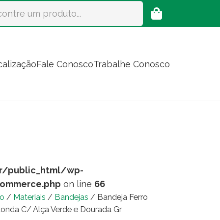
calização
Fale Conosco
Trabalhe Conosco
r/public_html/wp-
commerce.php
on line
66
io
/
Materiais
/
Bandejas
/ Bandeja Ferro
onda C/ Alça Verde e Dourada Gr