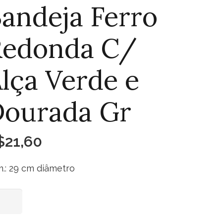
andeja Ferro
Redonda C/
lça Verde e
Dourada Gr
$
21,60
.: 29 cm diâmetro
deja
Adicionar ao carrinho
ro