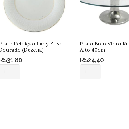
Prato Refeição Lady Friso
Prato Bolo Vidro R
Dourado (Dezena)
Alto 40cm
R$
31,80
R$
24,40
Prato
Prato
Refeição
Bolo
Lady
Vidro
Adicionar ao
Adicionar ao
Friso
Redondo
carrinho
carrinho
Dourado
Alto
(Dezena)
40cm
quantidade
quantidade