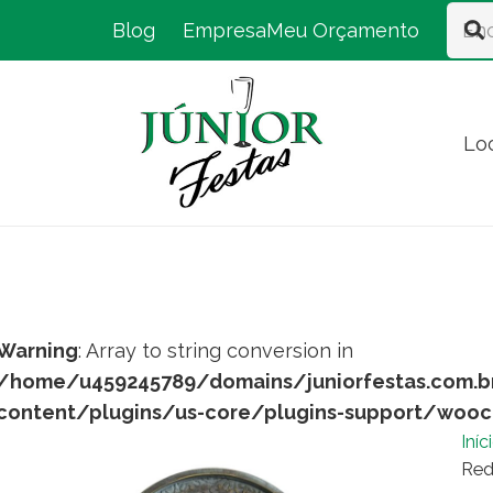
Blog
Empresa
Meu Orçamento
Lo
Warning
: Array to string conversion in
/home/u459245789/domains/juniorfestas.com.b
content/plugins/us-core/plugins-support/woo
Iníc
Red