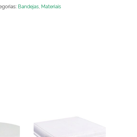
donda
egorias:
Bandejas
,
Materiais
a
rde
urada
ntidade