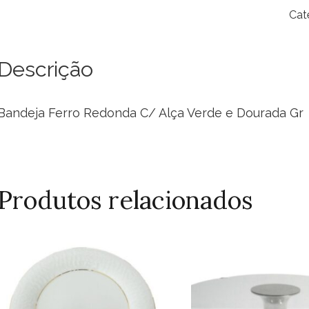
Re
Cat
C/
Alç
Ve
Descrição
e
Do
Bandeja Ferro Redonda C/ Alça Verde e Dourada Gr
Gr
qua
Produtos relacionados