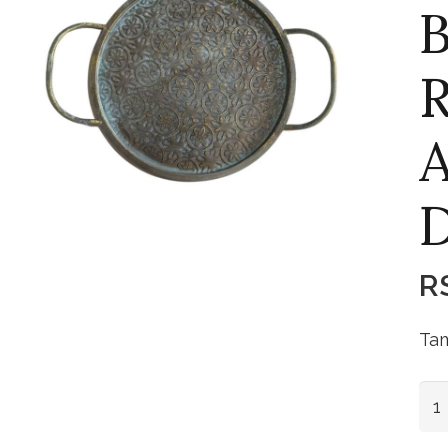
B
A
R
Tam
Ban
Fer