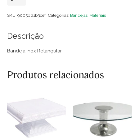
Inox
Retangular
SKU:
9005b61b3cef
Categorias:
Bandejas
,
Materiais
quantidade
Descrição
Bandeja Inox Retangular
Produtos relacionados