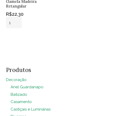
Gamela Madeira
Retangular
R$
22,30
Gamela
Madeira
Retangular
Adicionar ao
quantidade
carrinho
Produtos
Decoração
Anel Guardanapo
Batizado
Casamento
Castiçais e Luminárias