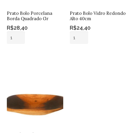
Prato Bolo Porcelana
Prato Bolo Vidro Redondo
Borda Quadrado Gr
Alto 40cm
R$
28,40
R$
24,40
Prato
Prato
Bolo
Bolo
Porcelana
Vidro
Adicionar ao
Adicionar ao
Borda
Redondo
carrinho
carrinho
Quadrado
Alto
Gr
40cm
quantidade
quantidade