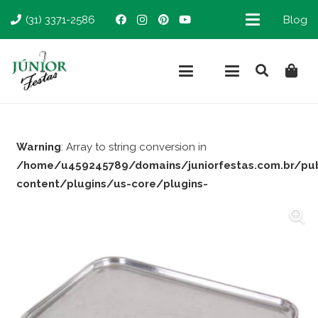
(31) 3371-2586
Blog
Warning
: Array to string conversion in
/home/u459245789/domains/juniorfestas.com.br/pu
content/plugins/us-core/plugins-
support/woocommerce.php
on line
66