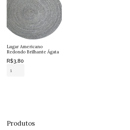
Lugar Americano
Redondo Brilhante Ágata
R$
3,80
Lugar
Americano
Redondo
Adicionar ao
Brilhante
carrinho
Ágata
quantidade
Produtos