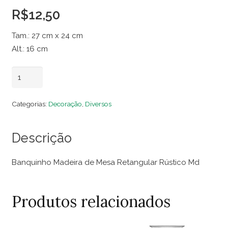
R$
12,50
Tam.: 27 cm x 24 cm
Alt.: 16 cm
Banquinho
Adicionar ao carrinho
Madeira
de
Categorias:
Decoração
,
Diversos
Mesa
Retangular
Descrição
Rústico
Md
Banquinho Madeira de Mesa Retangular Rústico Md
quantidade
Produtos relacionados