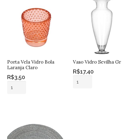
Porta Vela Vidro Bola
Vaso Vidro Sevilha Gr
Laranja Claro
R$
17,40
R$
3,50
Vaso
Porta
Vidro
Vela
Sevilha
Adicionar ao
Vidro
Gr
Adicionar ao
carrinho
Bola
carrinho
quantidade
Laranja
Claro
quantidade