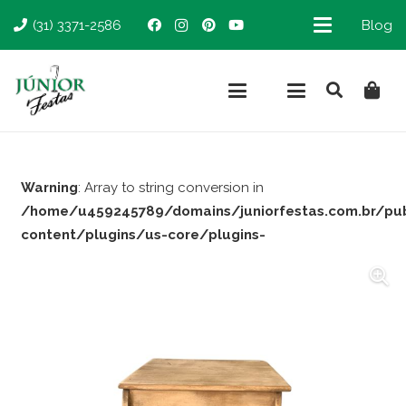
(31) 3371-2586
Blog
Warning
: Array to string conversion in
/home/u459245789/domains/juniorfestas.com.br/pu
content/plugins/us-core/plugins-
support/woocommerce.php
on line
66