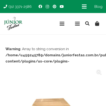
(31) 3371-2586
Blog
Warning
: Array to string conversion in
/home/u459245789/domains/juniorfestas.com.br/pu
content/plugins/us-core/plugins-
support/woocommerce.php
on line
66