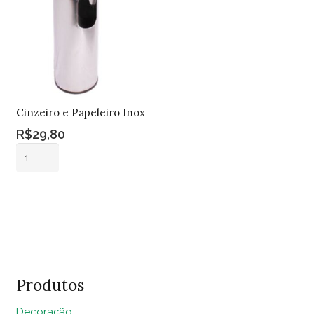
Cinzeiro e Papeleiro Inox
R$
29,80
Cinzeiro
e
Papeleiro
Adicionar ao
Inox
carrinho
quantidade
Produtos
Decoração