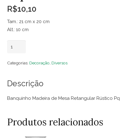
R$
10,10
Tam.: 21 cm x 20 cm
Alt.: 10 cm
Banquinho
Adicionar ao carrinho
Madeira
de
Categorias:
Decoração
,
Diversos
Mesa
Retangular
Descrição
Rústico
Pq
Banquinho Madeira de Mesa Retangular Rústico Pq
quantidade
Produtos relacionados