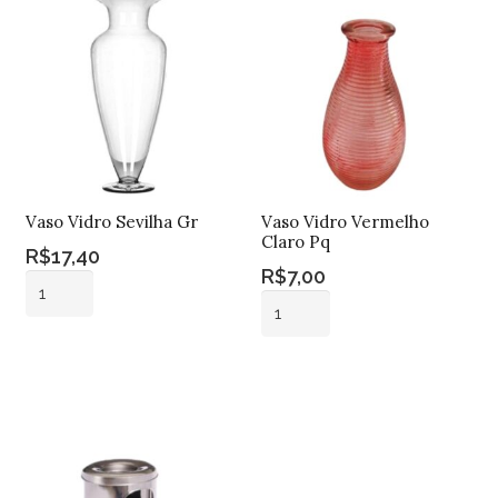
Vaso Vidro Sevilha Gr
Vaso Vidro Vermelho
Claro Pq
R$
17,40
R$
7,00
Vaso
Vaso
Vidro
Vidro
Sevilha
Adicionar ao
Vermelho
Gr
carrinho
Adicionar ao
Claro
carrinho
quantidade
Pq
quantidade