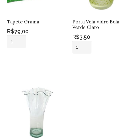
Tapete Grama
Porta Vela Vidro Bola
Verde Claro
R$
79,00
R$
3,50
Tapete
Porta
Grama
Vela
quantidade
Adicionar ao
Vidro
carrinho
Adicionar ao
Bola
carrinho
Verde
Claro
quantidade