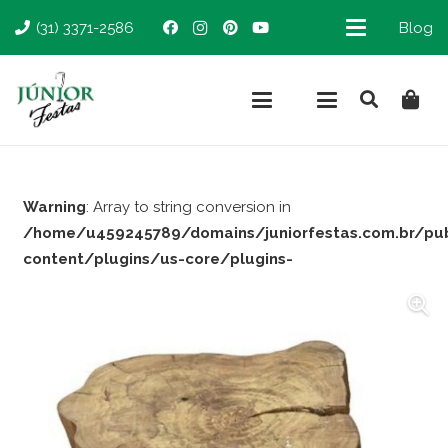
(31) 3371-2586
Blog
Warning
: Array to string conversion in
/home/u459245789/domains/juniorfestas.com.br/pu
content/plugins/us-core/plugins-
support/woocommerce.php
on line
66