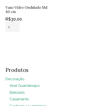
Vaso Vidro Ondulado Md
40 cm
R$
30,00
Vaso
Vidro
Ondulado
Adicionar ao
Md
carrinho
40
cm
quantidade
Produtos
Decoração
Anel Guardanapo
Batizado
Casamento
Castiçais e Luminárias