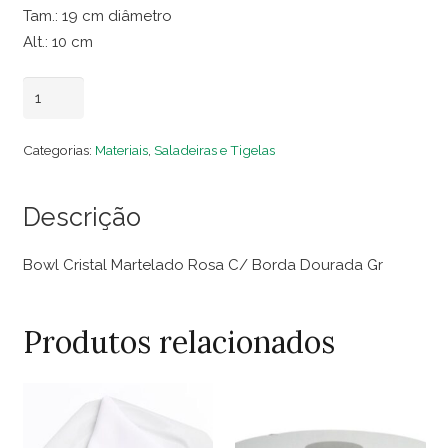
Tam.: 19 cm diâmetro
Alt.: 10 cm
Bowl
Adicionar ao carrinho
Cristal
Martelado
Categorias:
Materiais
,
Saladeiras e Tigelas
Rosa
C/
Descrição
Borda
Dourada
Bowl Cristal Martelado Rosa C/ Borda Dourada Gr
Gr
quantidade
Produtos relacionados