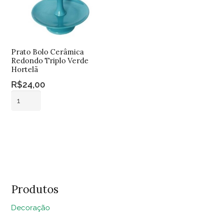
Prato Bolo Cerâmica
Redondo Triplo Verde
Hortelã
R$
24,00
Prato
Bolo
Cerâmica
Adicionar ao
Redondo
carrinho
Triplo
Verde
Hortelã
quantidade
Produtos
Decoração