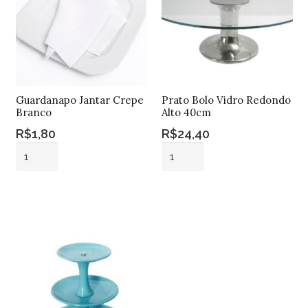
Guardanapo Jantar Crepe
Prato Bolo Vidro Redondo
Branco
Alto 40cm
R$
1,80
R$
24,40
Guardanapo
Prato
Jantar
Bolo
Crepe
Vidro
Adicionar ao
Adicionar ao
Branco
Redondo
carrinho
carrinho
quantidade
Alto
40cm
quantidade