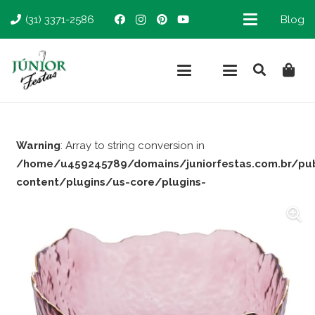
(31) 3371-2586
Blog
Warning
: Array to string conversion in
/home/u459245789/domains/juniorfestas.com.br/pu
content/plugins/us-core/plugins-
support/woocommerce.php
on line
66