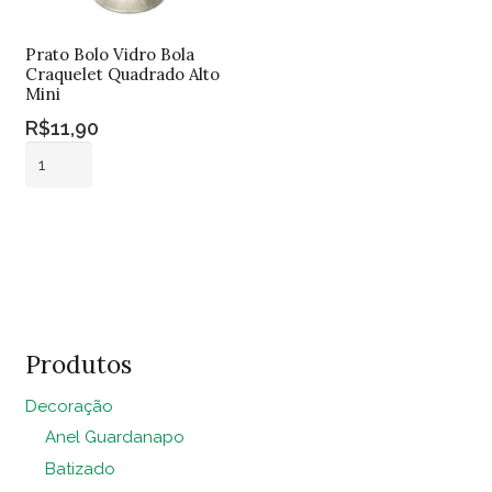
Prato Bolo Vidro Bola
Craquelet Quadrado Alto
Mini
R$
11,90
Prato
Bolo
Vidro
Adicionar ao
Bola
carrinho
Craquelet
Quadrado
Alto
Mini
Produtos
quantidade
Decoração
Anel Guardanapo
Batizado