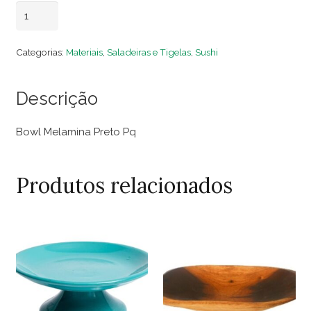
Bowl
Adicionar ao carrinho
Melamina
Preto
Categorias:
Materiais
,
Saladeiras e Tigelas
,
Sushi
Pq
quantidade
Descrição
Bowl Melamina Preto Pq
Produtos relacionados