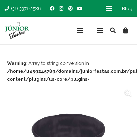
(31) 3371-2586
Blog
Warning
: Array to string conversion in
/home/u459245789/domains/juniorfestas.com.br/pu
content/plugins/us-core/plugins-
support/woocommerce.php
on line
66