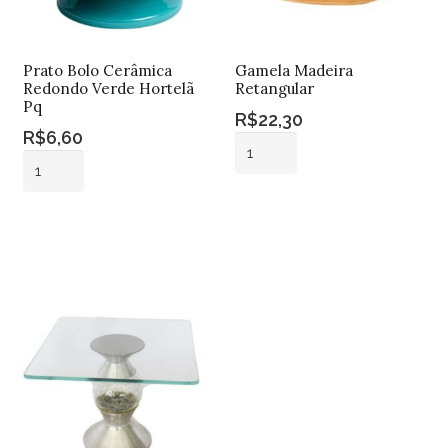
Prato Bolo Cerâmica
Gamela Madeira
Redondo Verde Hortelã
Retangular
Pq
R$
22,30
R$
6,60
Gamela
Prato
Madeira
Bolo
Retangular
Adicionar ao
Cerâmica
quantidade
Adicionar ao
carrinho
Redondo
carrinho
Verde
Hortelã
Pq
quantidade