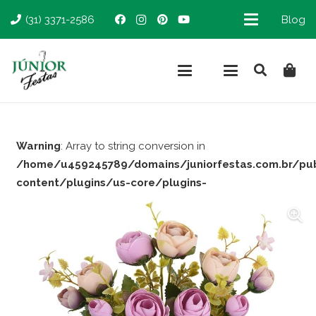
(31) 3371-2586
Blog
Warning
: Array to string conversion in
/home/u459245789/domains/juniorfestas.com.br/pu
content/plugins/us-core/plugins-
support/woocommerce.php
on line
66