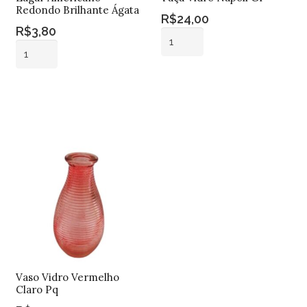
Redondo Brilhante Ágata
R$
24,00
R$
3,80
Taça
Lugar
Vidro
Americano
Napoli
Adicionar ao
Redondo
Gr
Adicionar ao
carrinho
Brilhante
carrinho
quantidade
Ágata
quantidade
Vaso Vidro Vermelho
Claro Pq