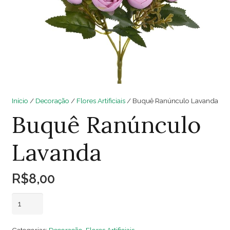
Início
/
Decoração
/
Flores Artificiais
/ Buquê Ranúnculo Lavanda
Buquê Ranúnculo
Lavanda
R$
8,00
Buquê
Adicionar ao carrinho
Ranúnculo
Lavanda