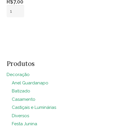
R$
7,00
Vaso
Vidro
Vermelho
Adicionar ao
Claro
carrinho
Pq
quantidade
Produtos
Decoração
Anel Guardanapo
Batizado
Casamento
Castiçais e Luminárias
Diversos
Festa Junina