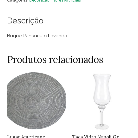
Categorias:
Decoração
,
Flores Artificiais
quantidade
Descrição
Buquê Ranúnculo Lavanda
Produtos relacionados
Lugar Americano
Taça Vidro Napoli Gr