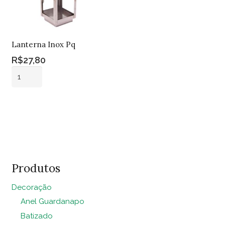
Lanterna Inox Pq
R$
27,80
Lanterna
Inox
Pq
Adicionar ao
quantidade
carrinho
Produtos
Decoração
Anel Guardanapo
Batizado