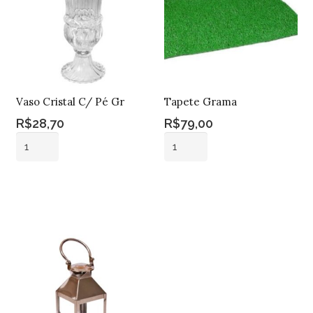
Vaso Cristal C/ Pé Gr
Tapete Grama
R$
28,70
R$
79,00
Vaso
Tapete
Cristal
Grama
C/
quantidade
Adicionar ao
Adicionar ao
Pé
carrinho
carrinho
Gr
quantidade