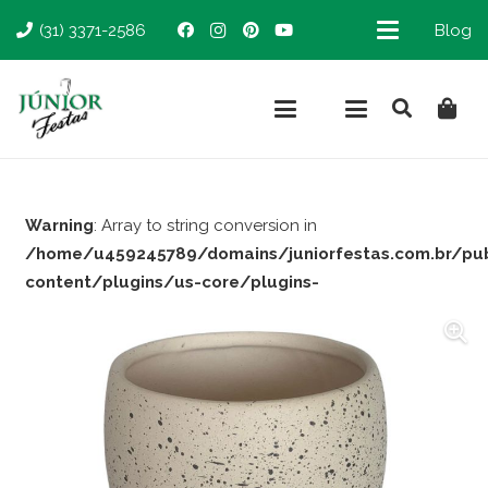
(31) 3371-2586
Blog
Warning
: Array to string conversion in
/home/u459245789/domains/juniorfestas.com.br/pu
content/plugins/us-core/plugins-
support/woocommerce.php
on line
66