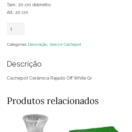
Tam.: 20 cm diâmetro
Alt.: 20 cm
Cachepot
Adicionar ao carrinho
Cerâmica
Rajado
Categorias:
Decoração
,
Vasos e Cachepot
Off
White
Descrição
Gr
quantidade
Cachepot Cerâmica Rajado Off White Gr
Produtos relacionados