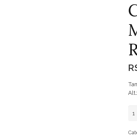
R
R
Tam
Alt
Ca
Mad
Rús
Cat
Pq