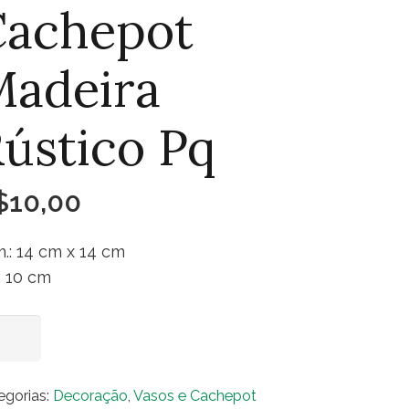
Cachepot
Madeira
ústico Pq
$
10,00
.: 14 cm x 14 cm
.: 10 cm
chepot
Adicionar ao carrinho
eira
tico
egorias:
Decoração
,
Vasos e Cachepot