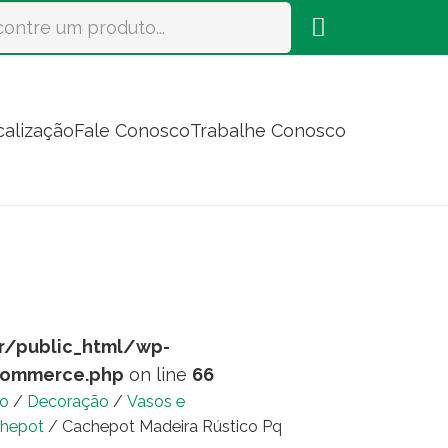
calização
Fale Conosco
Trabalhe Conosco
r/public_html/wp-
commerce.php
on line
66
io
/
Decoração
/
Vasos e
hepot
/ Cachepot Madeira Rústico Pq