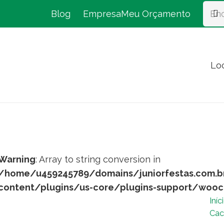
Blog
Empresa
Meu Orçamento
Lo
Warning
: Array to string conversion in
/home/u459245789/domains/juniorfestas.com.b
content/plugins/us-core/plugins-support/woo
Iníc
Cac