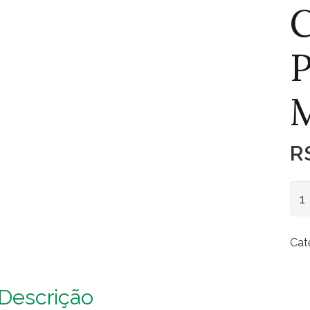
C
P
R
Cad
Plá
Mo
Cat
qua
Descrição