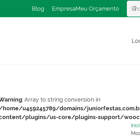
Blog
Empresa
Meu Orçamento
Lo
Warning
: Array to string conversion in
/home/u459245789/domains/juniorfestas.com.b
content/plugins/us-core/plugins-support/woo
Iníc
Mod