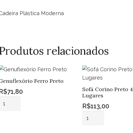
Cadeira Plástica Moderna
Produtos relacionados
Genuflexório Ferro Preto
Sofá Corino Preto 4
R$
71,80
Lugares
Genuflexório
R$
113,00
Ferro
Sofá
Preto
Corino
Adicionar ao
quantidade
carrinho
Preto