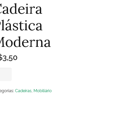
adeira
lástica
Moderna
$
3,50
eira
Adicionar ao carrinho
stica
derna
egorias:
Cadeiras
,
Mobiliário
ntidade