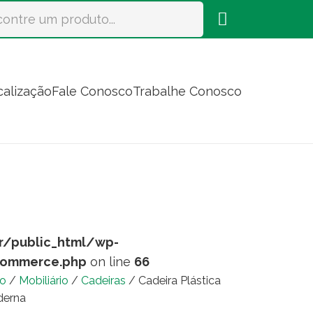
calização
Fale Conosco
Trabalhe Conosco
r/public_html/wp-
commerce.php
on line
66
io
/
Mobiliário
/
Cadeiras
/ Cadeira Plástica
erna