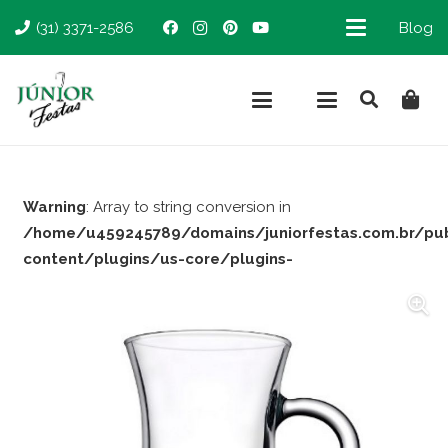
(31) 3371-2586
Blog
Warning
: Array to string conversion in
/home/u459245789/domains/juniorfestas.com.br/pu
content/plugins/us-core/plugins-
support/woocommerce.php
on line
66