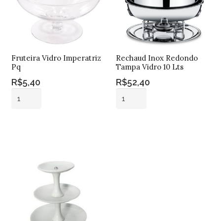
Fruteira Vidro Imperatriz
Rechaud Inox Redondo
Pq
Tampa Vidro 10 Lts
R$
5,40
R$
52,40
Fruteira
Rechaud
Vidro
Inox
Imperatriz
Redondo
Adicionar ao
Adicionar ao
Pq
Tampa
carrinho
carrinho
quantidade
Vidro
10
Lts
quantidade