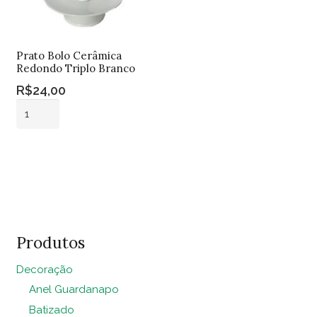
Prato Bolo Cerâmica
Redondo Triplo Branco
R$
24,00
Prato
Bolo
Cerâmica
Adicionar ao
Redondo
carrinho
Triplo
Branco
quantidade
Produtos
Decoração
Anel Guardanapo
Batizado