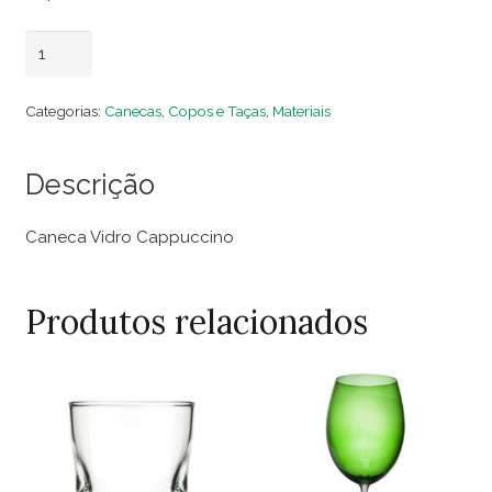
Caneca
Adicionar ao carrinho
Vidro
Cappuccino
Categorias:
Canecas
,
Copos e Taças
,
Materiais
quantidade
Descrição
Caneca Vidro Cappuccino
Produtos relacionados