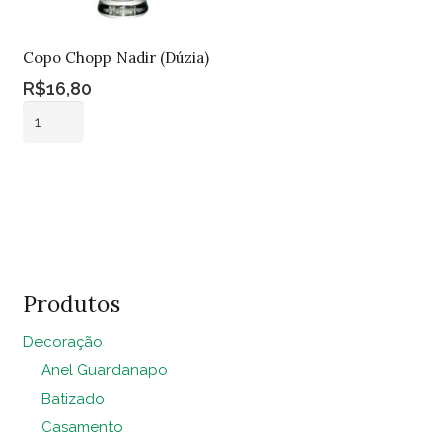
Copo Chopp Nadir (Dúzia)
R$
16,80
Copo
Chopp
Nadir
Adicionar ao
(Dúzia)
carrinho
quantidade
Produtos
Decoração
Anel Guardanapo
Batizado
Casamento