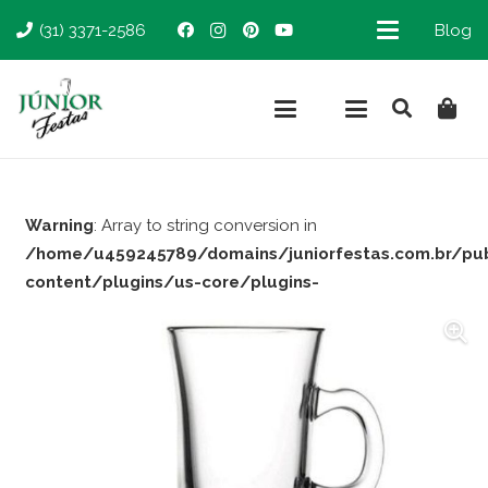
(31) 3371-2586
Blog
Warning
: Array to string conversion in
/home/u459245789/domains/juniorfestas.com.br/pu
content/plugins/us-core/plugins-
support/woocommerce.php
on line
66