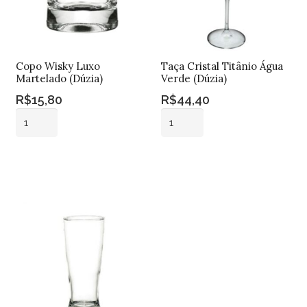
Copo Wisky Luxo
Taça Cristal Titânio Água
Martelado (Dúzia)
Verde (Dúzia)
R$
15,80
R$
44,40
Copo
Taça
Wisky
Cristal
Luxo
Titânio
Adicionar ao
Adicionar ao
Martelado
Água
carrinho
carrinho
(Dúzia)
Verde
quantidade
(Dúzia)
quantidade