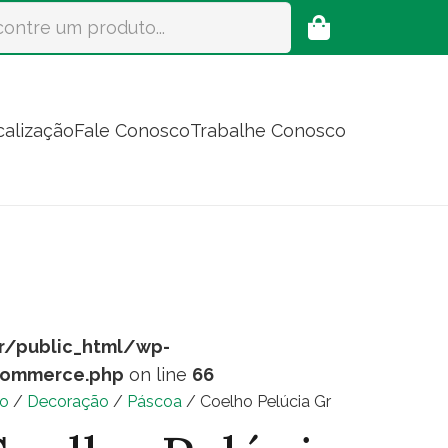
calização
Fale Conosco
Trabalhe Conosco
r/public_html/wp-
commerce.php
on line
66
io
/
Decoração
/
Páscoa
/ Coelho Pelúcia Gr