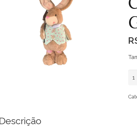
C
R
Tam
Co
Pel
Gr
Cat
qua
Descrição