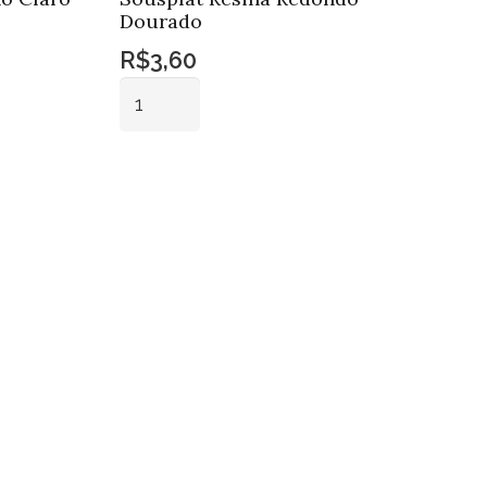
Dourado
R$
3,60
Sousplat
Resina
Redondo
Adicionar ao
Dourado
carrinho
quantidade