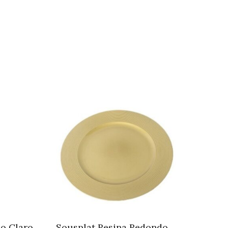
o Claro
Sousplat Resina Redondo