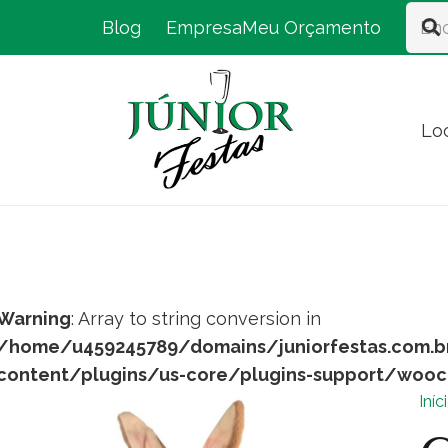
Blog
Empresa
Meu Orçamento
Lo
Warning
: Array to string conversion in
/home/u459245789/domains/juniorfestas.com.b
content/plugins/us-core/plugins-support/woo
Iníc