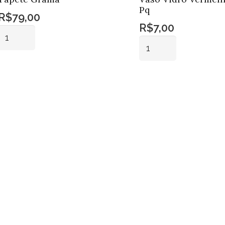
Pq
R$
79,00
R$
7,00
Tapete
Vaso
Grama
Vidro
quantidade
Vermelho
Adicionar ao
carrinho
Adicionar ao
Claro
carrinho
Pq
quantidade