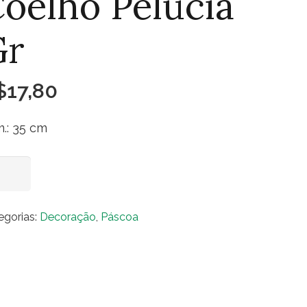
oelho Pelúcia
Gr
$
17,80
.: 35 cm
elho
Adicionar ao carrinho
úcia
egorias:
Decoração
,
Páscoa
ntidade