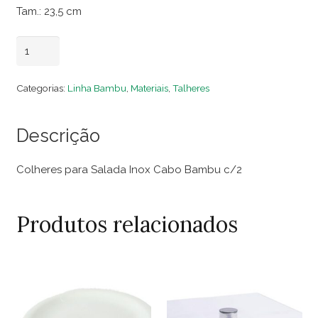
Tam.: 23,5 cm
Colheres
Adicionar ao carrinho
para
Salada
Categorias:
Linha Bambu
,
Materiais
,
Talheres
Inox
Cabo
Descrição
Bambu
c/2
Colheres para Salada Inox Cabo Bambu c/2
quantidade
Produtos relacionados