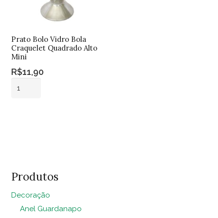
Prato Bolo Vidro Bola
Craquelet Quadrado Alto
Mini
R$
11,90
Prato
Bolo
Vidro
Adicionar ao
Bola
carrinho
Craquelet
Quadrado
Alto
Mini
Produtos
quantidade
Decoração
Anel Guardanapo