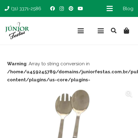
(31) 3371-2586
Blog
Warning
: Array to string conversion in
/home/u459245789/domains/juniorfestas.com.br/pu
content/plugins/us-core/plugins-
support/woocommerce.php
on line
66