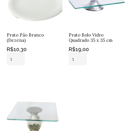
Prato Pão Branco
Prato Bolo Vidro
(Dezena)
Quadrado 35 x 35 cm
R$
10,30
R$
19,00
Prato
Prato
Pão
Bolo
Branco
Vidro
Adicionar ao
Adicionar ao
(Dezena)
Quadrado
carrinho
carrinho
quantidade
35
x
35
cm
quantidade