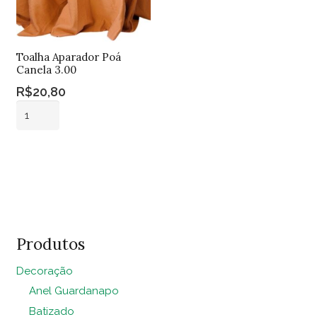
Toalha Aparador Poá
Canela 3.00
R$
20,80
Toalha
Aparador
Poá
Adicionar ao
Canela
carrinho
3.00
quantidade
Produtos
Decoração
Anel Guardanapo
Batizado