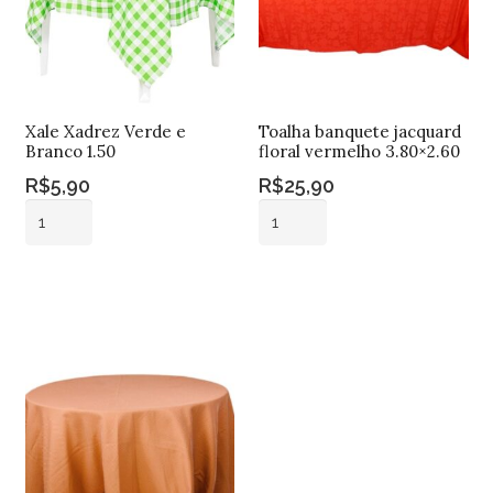
Xale Xadrez Verde e
Toalha banquete jacquard
Branco 1.50
floral vermelho 3.80×2.60
R$
5,90
R$
25,90
Xale
Toalha
Xadrez
banquete
Verde
jacquard
Adicionar ao
Adicionar ao
e
floral
carrinho
carrinho
Branco
vermelho
1.50
3.80x2.60
quantidade
quantidade