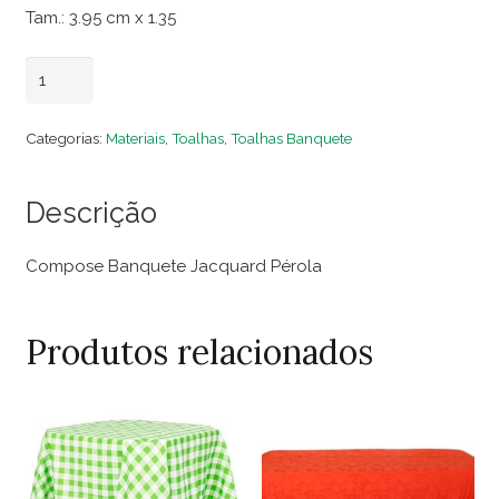
Tam.: 3.95 cm x 1.35
Compose
Adicionar ao carrinho
Banquete
Jacquard
Categorias:
Materiais
,
Toalhas
,
Toalhas Banquete
Pérola
quantidade
Descrição
Compose Banquete Jacquard Pérola
Produtos relacionados