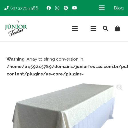
(31) 3371-2586
Blog
Warning
: Array to string conversion in
/home/u459245789/domains/juniorfestas.com.br/pu
content/plugins/us-core/plugins-
support/woocommerce.php
on line
66