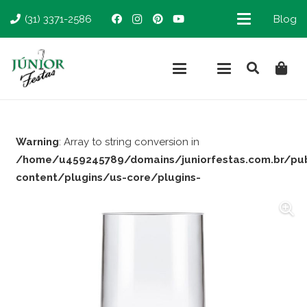
(31) 3371-2586
Blog
Warning
: Array to string conversion in
/home/u459245789/domains/juniorfestas.com.br/pu
content/plugins/us-core/plugins-
support/woocommerce.php
on line
66