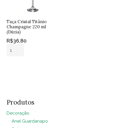
Taça Cristal Titânio
Champagne 220 ml
(Dúzia)
R$
36,80
Taça
Cristal
Titânio
Adicionar ao
Champagne
carrinho
220
ml
(Dúzia)
quantidade
Produtos
Decoração
Anel Guardanapo