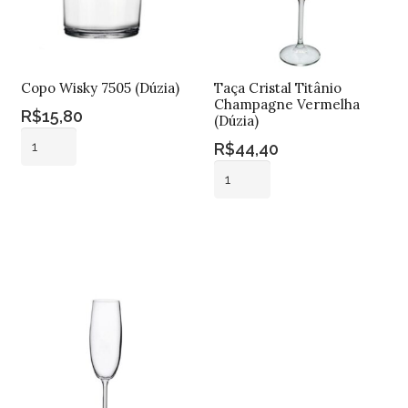
Copo Wisky 7505 (Dúzia)
Taça Cristal Titânio
Champagne Vermelha
R$
15,80
(Dúzia)
Copo
R$
44,40
Wisky
Taça
7505
Cristal
Adicionar ao
(Dúzia)
carrinho
Titânio
Adicionar ao
quantidade
Champagne
carrinho
Vermelha
(Dúzia)
quantidade