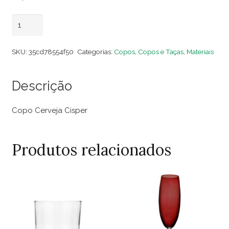
Copo
Adicionar ao carrinho
Cerveja
Cisper
SKU:
35cd78554f50
Categorias:
Copos
,
Copos e Taças
,
Materiais
(Dúzia)
quantidade
Descrição
Copo Cerveja Cisper
Produtos relacionados