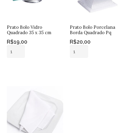
Prato Bolo Vidro
Prato Bolo Porcelana
Quadrado 35 x 35 cm
Borda Quadrado Pq
R$
19,00
R$
20,00
Prato
Prato
Bolo
Bolo
Vidro
Porcelana
Adicionar ao
Adicionar ao
Quadrado
Borda
carrinho
carrinho
35
Quadrado
x
Pq
35
quantidade
cm
quantidade