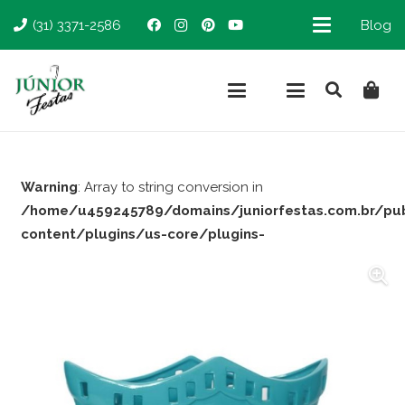
(31) 3371-2586
Blog
Warning
: Array to string conversion in
/home/u459245789/domains/juniorfestas.com.br/pu
content/plugins/us-core/plugins-
support/woocommerce.php
on line
66