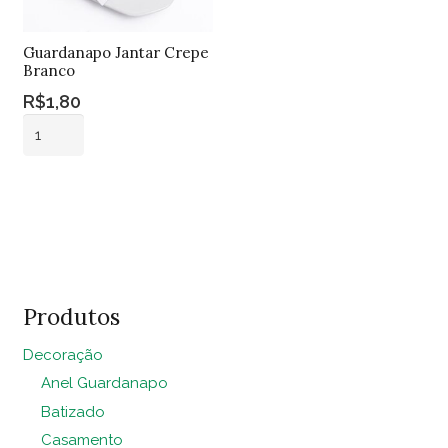
Guardanapo Jantar Crepe
Branco
R$
1,80
Guardanapo
Jantar
Crepe
Adicionar ao
Branco
carrinho
quantidade
Produtos
Decoração
Anel Guardanapo
Batizado
Casamento