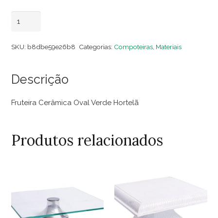
Fruteira
Adicionar ao carrinho
Cerâmica
Oval
SKU:
b8dbe59e26b8
Categorias:
Compoteiras
,
Materiais
Verde
Hortelã
Descrição
quantidade
Fruteira Cerâmica Oval Verde Hortelã
Produtos relacionados