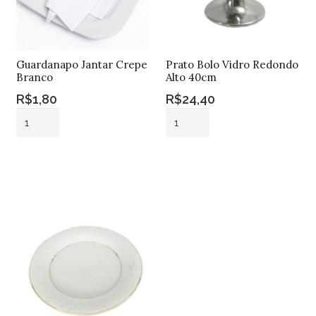
Guardanapo Jantar Crepe
Prato Bolo Vidro Redondo
Branco
Alto 40cm
R$
1,80
R$
24,40
Guardanapo
Prato
Jantar
Bolo
Crepe
Vidro
Adicionar ao
Adicionar ao
Branco
Redondo
carrinho
carrinho
quantidade
Alto
40cm
quantidade