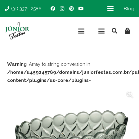
(31) 3371-2586
Blog
Warning
: Array to string conversion in
/home/u459245789/domains/juniorfestas.com.br/pu
content/plugins/us-core/plugins-
support/woocommerce.php
on line
66