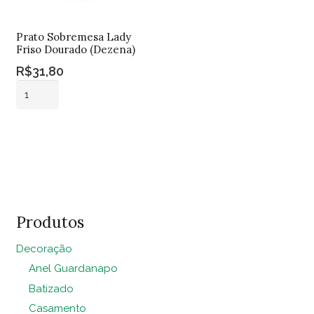
Prato Sobremesa Lady
Friso Dourado (Dezena)
R$
31,80
Prato
Sobremesa
Lady
Adicionar ao
Friso
carrinho
Dourado
(Dezena)
quantidade
Produtos
Decoração
Anel Guardanapo
Batizado
Casamento