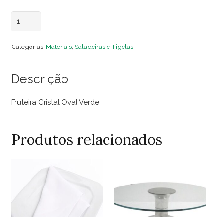
Fruteira
Adicionar ao carrinho
Cristal
Angel
Categorias:
Materiais
,
Saladeiras e Tigelas
Oval
Verde
Descrição
quantidade
Fruteira Cristal Oval Verde
Produtos relacionados