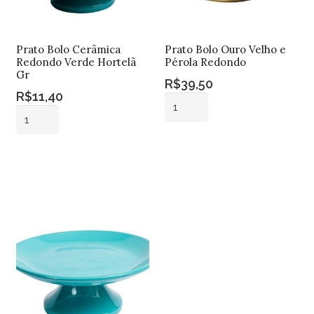
Prato Bolo Cerâmica
Prato Bolo Ouro Velho e
Redondo Verde Hortelã
Pérola Redondo
Gr
R$
39,50
R$
11,40
Prato
Prato
Bolo
Bolo
Ouro
Adicionar ao
Cerâmica
Velho
Adicionar ao
carrinho
Redondo
carrinho
e
Verde
Pérola
Hortelã
Redondo
Gr
quantidade
quantidade