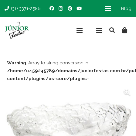
(31) 3371-2586
Blog
Warning
: Array to string conversion in
/home/u459245789/domains/juniorfestas.com.br/pu
content/plugins/us-core/plugins-
support/woocommerce.php
on line
66