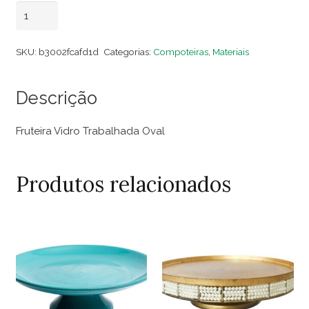
Fruteira
Adicionar ao carrinho
Vidro
Trabalhada
SKU:
b3002fcafd1d
Categorias:
Compoteiras
,
Materiais
Oval
quantidade
Descrição
Fruteira Vidro Trabalhada Oval
Produtos relacionados