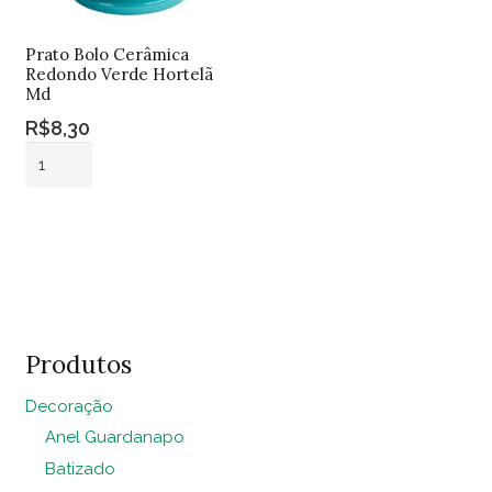
Prato Bolo Cerâmica
Redondo Verde Hortelã
Md
R$
8,30
Prato
Bolo
Cerâmica
Adicionar ao
Redondo
carrinho
Verde
Hortelã
Md
quantidade
Produtos
Decoração
Anel Guardanapo
Batizado