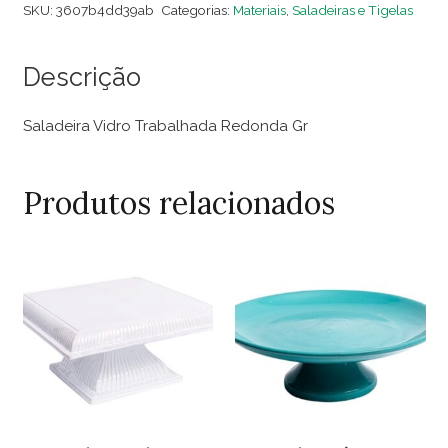
Trabalhada
SKU:
3607b4dd39ab
Categorias:
Materiais
,
Saladeiras e Tigelas
Redonda
Gr
Descrição
quantidade
Saladeira Vidro Trabalhada Redonda Gr
Produtos relacionados