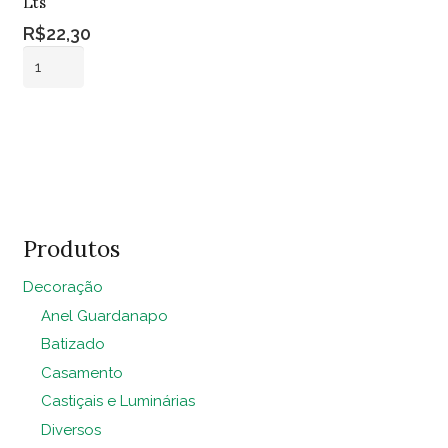
Lts
R$
22,30
Rechaud
Inox
Redondo
Adicionar ao
1,5
carrinho
Lts
quantidade
Produtos
Decoração
Anel Guardanapo
Batizado
Casamento
Castiçais e Luminárias
Diversos