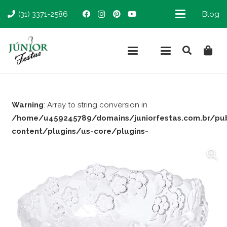
(31) 3371-2586
Blog
Warning
: Array to string conversion in
/home/u459245789/domains/juniorfestas.com.br/pu
content/plugins/us-core/plugins-
support/woocommerce.php
on line
66