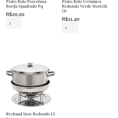
Prato Bolo Porcelana
Prato Bolo Cerâmica
Borda Quadrado Pq
Redondo Verde Hortelã
Gr
R$
20,00
R$
11,40
Prato
Prato
Bolo
Bolo
Porcelana
Adicionar ao
Cerâmica
Borda
carrinho
Adicionar ao
Redondo
carrinho
Quadrado
Verde
Pq
Hortelã
quantidade
Gr
quantidade
Rechaud Inox Redondo 1,5