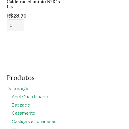
Caldeirão Alumínio N28 15
Lts
R$
28,70
Caldeirão
Alumínio
N28
Adicionar ao
15
carrinho
Lts
quantidade
Produtos
Decoração
Anel Guardanapo
Batizado
Casamento
Castiçais e Luminárias