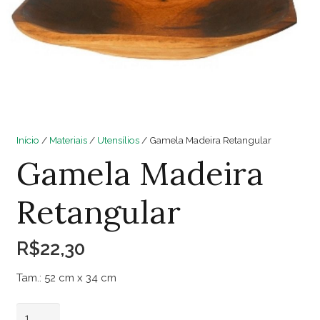
Início
/
Materiais
/
Utensílios
/ Gamela Madeira Retangular
Gamela Madeira
Retangular
R$
22,30
Tam.: 52 cm x 34 cm
Gamela
Adicionar ao carrinho