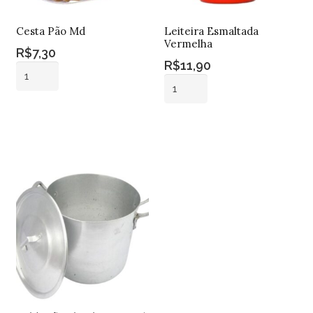
Cesta Pão Md
Leiteira Esmaltada
Vermelha
R$
7,30
R$
11,90
Cesta
Leiteira
Pão
Esmaltada
Md
Adicionar ao
Vermelha
quantidade
carrinho
Adicionar ao
quantidade
carrinho