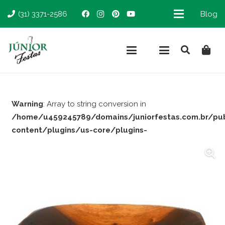
(31) 3371-2586
Blog
Warning
: Array to string conversion in
/home/u459245789/domains/juniorfestas.com.br/pu
content/plugins/us-core/plugins-
support/woocommerce.php
on line
66