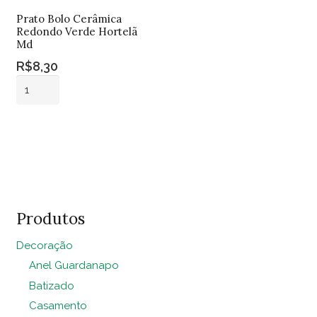
Prato Bolo Cerâmica
Redondo Verde Hortelã
Md
R$
8,30
Prato
Bolo
Cerâmica
Adicionar ao
Redondo
carrinho
Verde
Hortelã
Md
quantidade
Produtos
Decoração
Anel Guardanapo
Batizado
Casamento