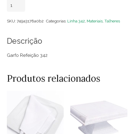
Garfo
Adicionar ao carrinho
Refeição
342
SKU:
749a3178a0b2
Categorias:
Linha 342
,
Materiais
,
Talheres
(Dezena)
quantidade
Descrição
Garfo Refeição 342
Produtos relacionados