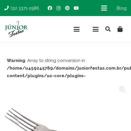
(31) 3371-2586
Blog
Warning
: Array to string conversion in
/home/u459245789/domains/juniorfestas.com.br/pu
content/plugins/us-core/plugins-
support/woocommerce.php
on line
66