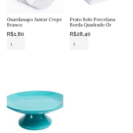
Guardanapo Jantar Crepe
Prato Bolo Porcelana
Branco
Borda Quadrado Gr
R$
1,80
R$
28,40
Guardanapo
Prato
Jantar
Bolo
Crepe
Porcelana
Adicionar ao
Adicionar ao
Branco
Borda
carrinho
carrinho
quantidade
Quadrado
Gr
quantidade