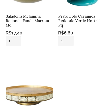
Saladeira Melamina
Prato Bolo Cerâmica
Redonda Funda Marrom
Redondo Verde Hortelã
Md
Pq
R$
17,40
R$
6,60
Saladeira
Prato
Melamina
Bolo
Redonda
Cerâmica
Adicionar ao
Adicionar ao
Funda
Redondo
carrinho
carrinho
Marrom
Verde
Md
Hortelã
quantidade
Pq
quantidade