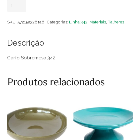
Garfo
Adicionar ao carrinho
Sobremesa
342
SKU:
57215a3281a6
Categorias:
Linha 342
,
Materiais
,
Talheres
(Dezena)
quantidade
Descrição
Garfo Sobremesa 342
Produtos relacionados