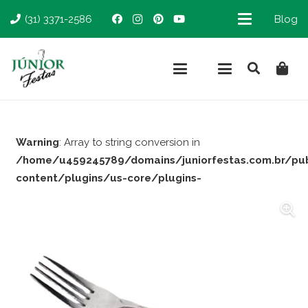
(31) 3371-2586
Blog
Warning
: Array to string conversion in
/home/u459245789/domains/juniorfestas.com.br/pu
content/plugins/us-core/plugins-
support/woocommerce.php
on line
66