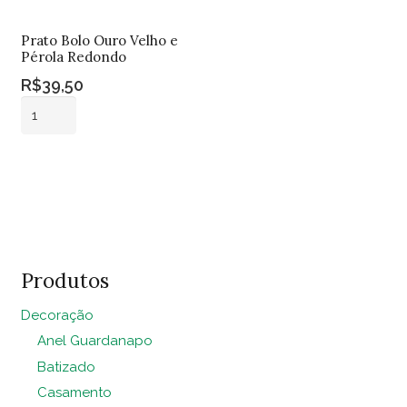
Prato Bolo Ouro Velho e
Pérola Redondo
R$
39,50
Prato
Bolo
Ouro
Adicionar ao
Velho
carrinho
e
Pérola
Redondo
quantidade
Produtos
Decoração
Anel Guardanapo
Batizado
Casamento